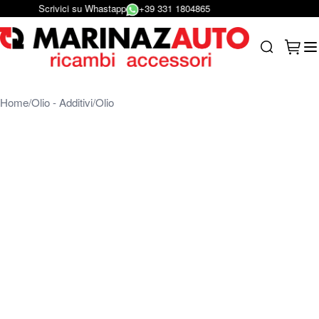
Scrivici su Whastapp
+39 331 1804865
Salta al contenuto
Carrel
Search
Home
Olio - Additivi
Olio