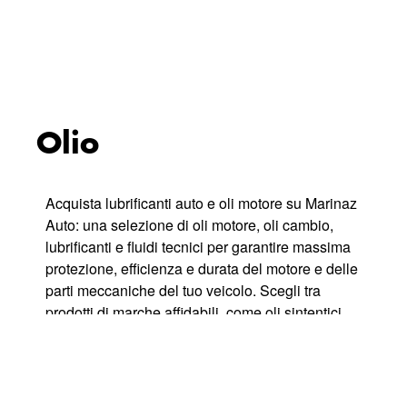
Olio
Acquista lubrificanti auto e oli motore su Marinaz
Auto: una selezione di oli motore, oli cambio,
lubrificanti e fluidi tecnici per garantire massima
protezione, efficienza e durata del motore e delle
parti meccaniche del tuo veicolo. Scegli tra
prodotti di marche affidabili, come oli sintentici,
semisintetici e minerali, formulati per ridurre
l’attrito, migliorare prestazioni e proteggere nelle
diverse condizioni climatiche e di guida. Perfetti
per manutenzione ordinaria, tagliandi o