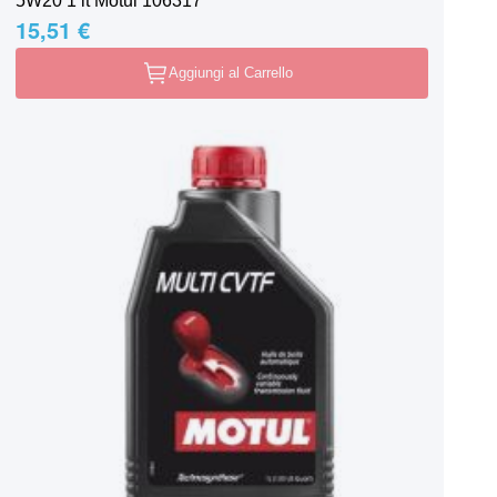
5W20 1 lt Motul 106317
15,51 €
Aggiungi al Carrello