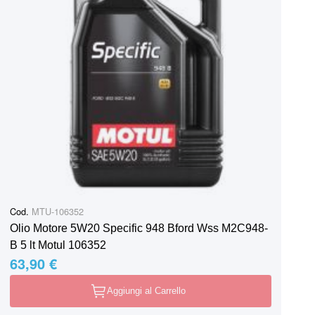
Cod.
MTU-106352
Olio Motore 5W20 Specific 948 Bford Wss M2C948-
B 5 lt Motul 106352
63,90 €
Aggiungi al Carrello