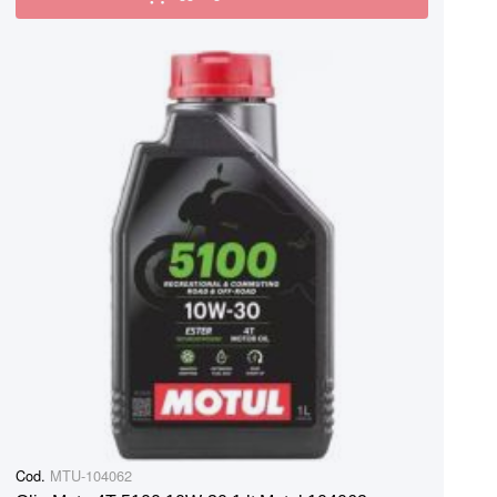
Cod.
MTU-104062