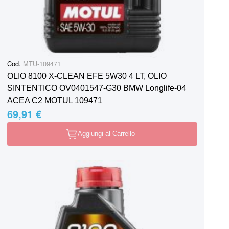
Cod.
MTU-109471
OLIO 8100 X-CLEAN EFE 5W30 4 LT, OLIO
SINTENTICO OV0401547-G30 BMW Longlife-04
ACEA C2 MOTUL 109471
69,91 €
Aggiungi al Carrello