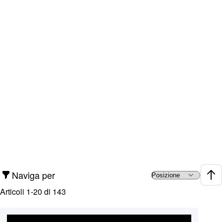
Naviga per
Impo
Articoli
1
-
20
di
143