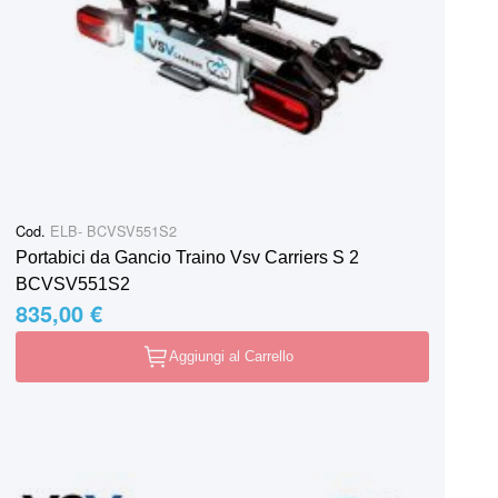
Cod.
ELB- BCVSV551S2
Portabici da Gancio Traino Vsv Carriers S 2
BCVSV551S2
835,00 €
Aggiungi al Carrello