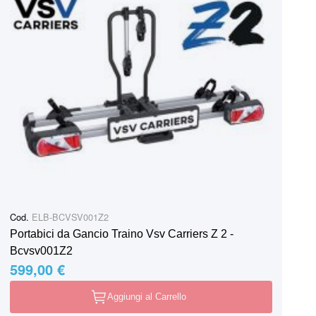
Cod.
ELB-BCVSV001Z2
Portabici da Gancio Traino Vsv Carriers Z 2 -
Bcvsv001Z2
599,00 €
Aggiungi al Carrello