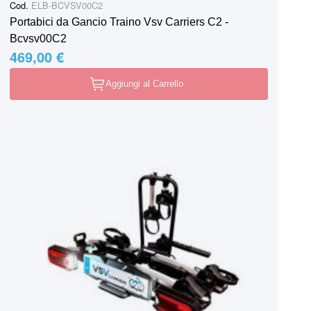
Cod.
ELB-BCVSV00C2
Portabici da Gancio Traino Vsv Carriers C2 -
Bcvsv00C2
469,00 €
Aggiungi al Carrello