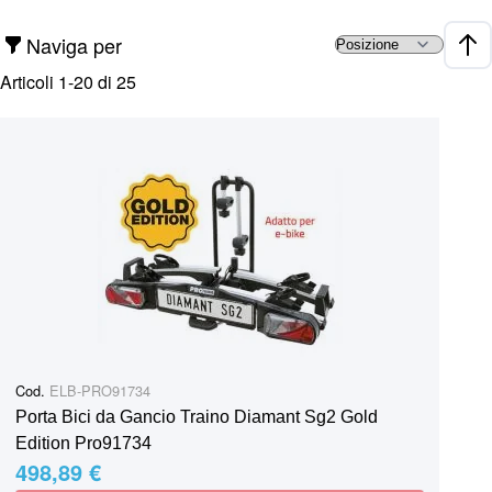
Naviga per
Impo
Articoli
1
-
20
di
25
Cod.
ELB-PRO91734
Porta Bici da Gancio Traino Diamant Sg2 Gold
Edition Pro91734
498,89 €