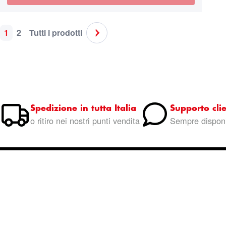
1
2
Tutti i prodotti
Pagina
Attualmente stai leggendo la pagina
Pagina
Pagina
Pagina
Successivo
Spedizione in tutta Italia
Supporto clie
o ritiro nei nostri punti vendita
Sempre disponi
Entra nella community
Marinaz