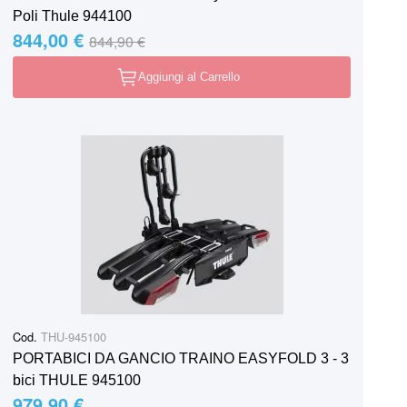
Poli Thule 944100
844,00 €
Special Price
Regular Price
844,90 €
Aggiungi al Carrello
Cod.
THU-945100
PORTABICI DA GANCIO TRAINO EASYFOLD 3 - 3
bici THULE 945100
979,90 €