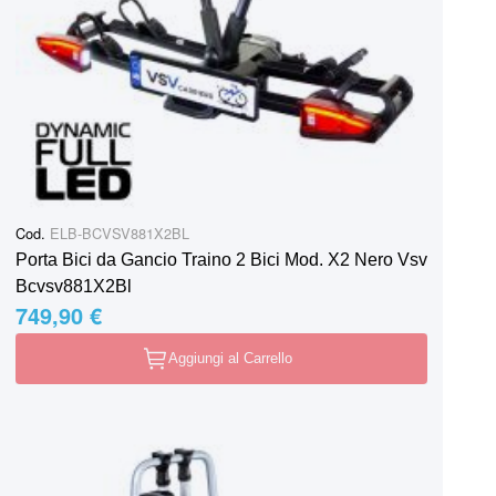
Cod.
ELB-BCVSV881X2BL
Porta Bici da Gancio Traino 2 Bici Mod. X2 Nero Vsv
Bcvsv881X2Bl
749,90 €
Aggiungi al Carrello