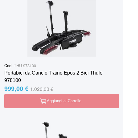
Cod.
THU-978100
Portabici da Gancio Traino Epos 2 Bici Thule
978100
999,00 €
Special Price
Regular Price
1.020,03 €
Aggiungi al Carrello