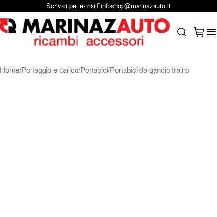
Scrivici per e-mail
infoshop@marinazauto.it
Salta al contenuto
Carrel
Search
Home
Portaggio e carico
Portabici
Portabici da gancio traino