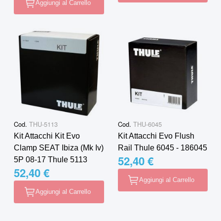
Aggiungi al Carrello
Cod.
THU-5113
Cod.
THU-6045
Kit Attacchi Kit Evo
Kit Attacchi Evo Flush
Clamp SEAT Ibiza (Mk Iv)
Rail Thule 6045 - 186045
52,40 €
5P 08-17 Thule 5113
52,40 €
Aggiungi al Carrello
Aggiungi al Carrello