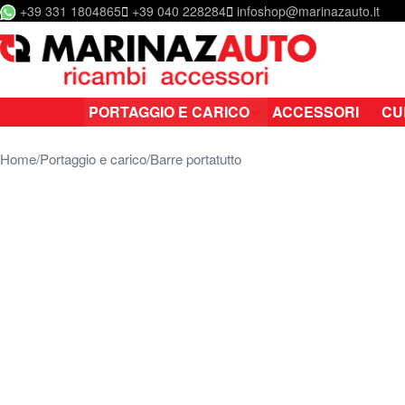
+39 331 1804865
+39 040 228284
infoshop@marinazauto.it
Salta al contenuto
PORTAGGIO E CARICO
ACCESSORI
CU
Home
Portaggio e carico
Barre portatutto