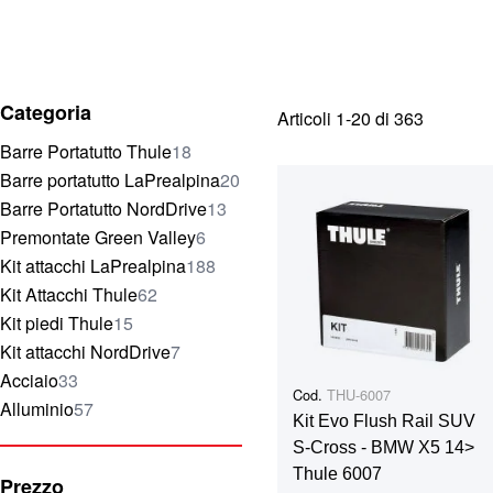
Categoria
Articoli
1
-
20
di
363
elementi
Barre Portatutto Thule
18
elementi
Barre portatutto LaPrealpina
20
elementi
Barre Portatutto NordDrive
13
elementi
Premontate Green Valley
6
elementi
Kit attacchi LaPrealpina
188
elementi
Kit Attacchi Thule
62
elementi
Kit piedi Thule
15
elementi
Kit attacchi NordDrive
7
elementi
Acciaio
33
Cod.
THU-6007
elementi
Alluminio
57
Kit Evo Flush Rail SUV
S-Cross - BMW X5 14>
Thule 6007
Prezzo