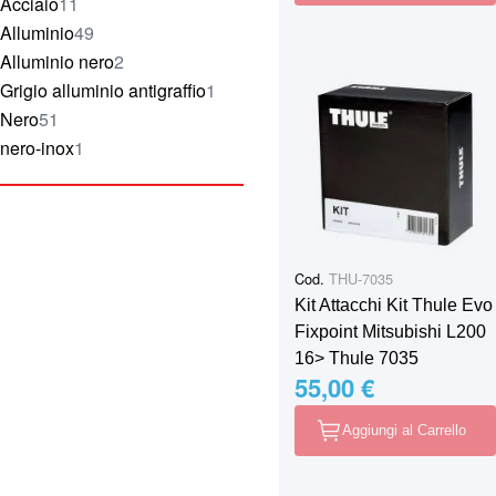
elementi
Acciaio
11
elementi
Alluminio
49
elementi
Alluminio nero
2
elemento
Grigio alluminio antigraffio
1
elementi
Nero
51
elemento
nero-inox
1
Cod.
THU-7035
Kit Attacchi Kit Thule Evo
Fixpoint Mitsubishi L200
16> Thule 7035
55,00 €
Aggiungi al Carrello