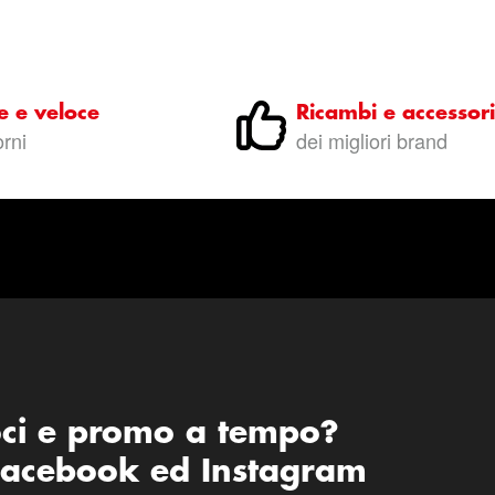
e e veloce
Ricambi e accessori
orni
dei migliori brand
oci e promo a tempo?
 Facebook ed Instagram