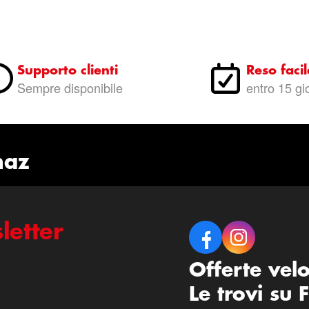
Supporto clienti
Reso facil
Sempre disponibile
entro 15 gi
naz
letter
Offerte vel
Le trovi su