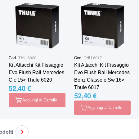
Cod.
THU-6020
Cod.
THU-6017
Kit Attacchi Kit Fissaggio
Kit Attacchi Kit Fissaggio
Evo Flush Rail Mercedes
Evo Flush Rail Mercedes
Glc 15> Thule 6020
Benz Classe e Sw 16>
52,40 €
Thule 6017
52,40 €
Aggiungi al Carrello
Aggiungi al Carrello
rodotti
do la pagina
agina
Pagina
Successivo