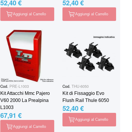
52,40 €
52,40 €
Aggiungi al Carrello
Aggiungi al Carrello
Cod.
PRE-L1003
Cod.
THU-6050
Kit Attacchi Mmc Pajero
Kit di Fissaggio Evo
V60 2000 La Prealpina
Flush Rail Thule 6050
52,40 €
L1003
67,91 €
Aggiungi al Carrello
Aggiungi al Carrello