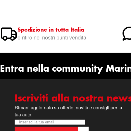
Spedizione in tutta Italia
o ritiro nei nostri punti vendita
Entra nella community Mari
Iscriviti alla nostra news
Rimani aggiornato su offerte, novità e consigli per la
tua auto.
Iscriviti alla nostra Newsletter:
Newsletter