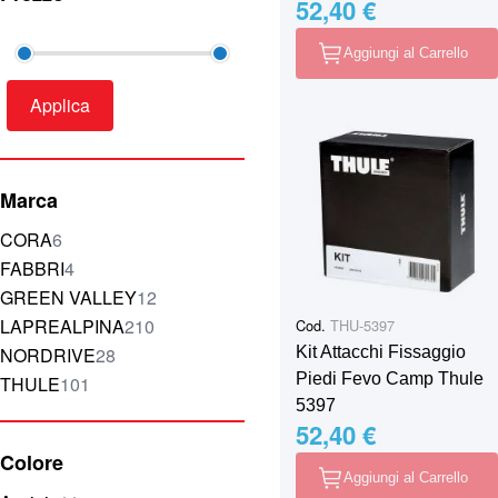
52,40 €
Aggiungi al Carrello
Applica
Marca
elementi
CORA
6
elementi
FABBRI
4
elementi
GREEN VALLEY
12
elementi
LAPREALPINA
210
Cod.
THU-5397
elementi
Kit Attacchi Fissaggio
NORDRIVE
28
Piedi Fevo Camp Thule
elementi
THULE
101
5397
52,40 €
Colore
Aggiungi al Carrello