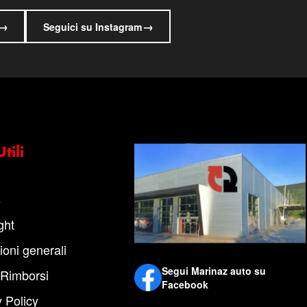
→
→
Seguici su Instagram
tili
s
ght
ioni generali
Segui Marinaz auto su
 Rimborsi
Facebook
 Policy