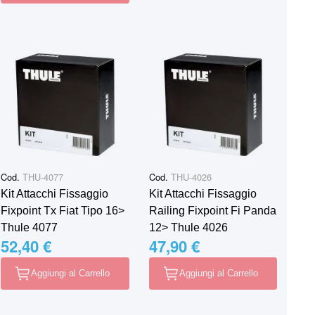
Cod.
THU-4077
Cod.
THU-4026
Kit Attacchi Fissaggio
Kit Attacchi Fissaggio
Fixpoint Tx Fiat Tipo 16>
Railing Fixpoint Fi Panda
Thule 4077
12> Thule 4026
52,40 €
47,90 €
Aggiungi al Carrello
Aggiungi al Carrello