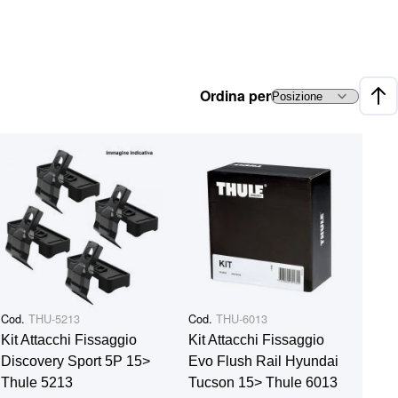
Ordina per
Impo
Cod.
THU-5213
Cod.
THU-6013
Kit Attacchi Fissaggio
Kit Attacchi Fissaggio
Discovery Sport 5P 15>
Evo Flush Rail Hyundai
Thule 5213
Tucson 15> Thule 6013