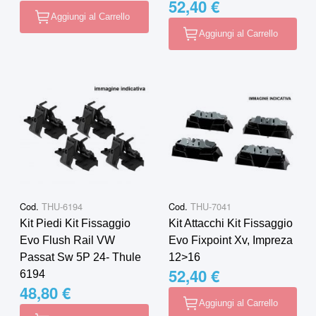
52,40 €
Aggiungi al Carrello
Aggiungi al Carrello
Cod.
THU-6194
Cod.
THU-7041
Kit Piedi Kit Fissaggio
Kit Attacchi Kit Fissaggio
Evo Flush Rail VW
Evo Fixpoint Xv, Impreza
Passat Sw 5P 24- Thule
12>16
52,40 €
6194
48,80 €
Aggiungi al Carrello