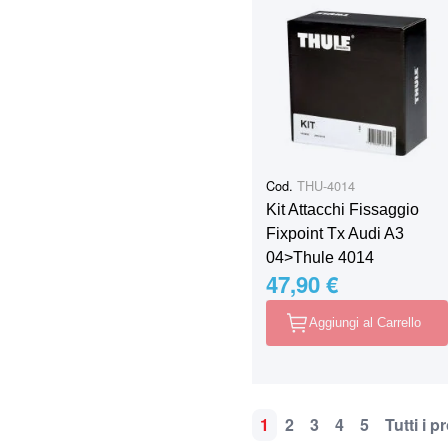
Cod.
THU-4014
Kit Attacchi Fissaggio
Fixpoint Tx Audi A3
04>Thule 4014
47,90 €
Aggiungi al Carrello
1
2
3
4
5
Tutti i p
Pagina
Attualmente stai leggen
Pagina
Pagina
Pagina
Pagina
P