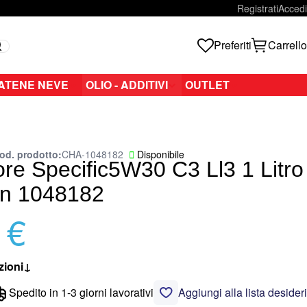
Registrati
Accedi
Preferiti
Carrello
Search
ATENE NEVE
OLIO - ADDITIVI
OUTLET
od. prodotto
CHA-1048182
Disponibile
ore Specific5W30 C3 Ll3 1 Litro
n 1048182
 €
zioni
↓
Spedito in 1-3 giorni lavorativi
Aggiungi alla lista desideri