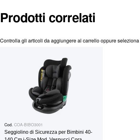
LONGLIFE-04; PORSCHE - C30; VW - 504 00/507 00. Sodd
229.52; OPEL - GM-LL-A-025; OPEL - GM-LL-B-025; OPEL -
Prodotti correlati
C3; API - SN Plus; API - SP.
Controlla gli articoli da aggiungere al carrello oppure
seleziona 
Cod.
COA-BIBO3001
Seggiolino di Sicurezza per Bimbini 40-
140 Cm i-Size Mod. Vespucci Cora