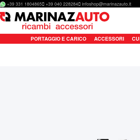
+39 331 1804865
+39 040 228284
infoshop@marinazauto.it
Salta al contenuto
PORTAGGIO E CARICO
ACCESSORI
CU