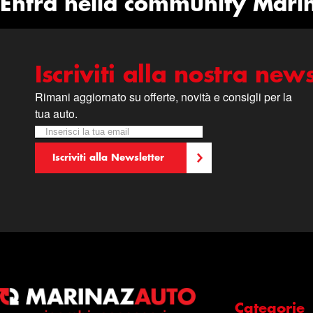
Entra nella community Mari
Iscriviti alla nostra news
Rimani aggiornato su offerte, novità e consigli per la
tua auto.
Iscriviti alla nostra Newsletter:
Newsletter
Iscriviti alla Newsletter
Categorie