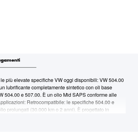
agamenti
le più elevate specifiche VW oggi disponibili: VW 504.00
i un lubrificante completamente sintetico con oli base
: VW 504.00 e 507.00. È un olio Mid SAPS conforme alle
licazioni: Retrocompatibile: le specifiche 504.00 e
olio prolungati (30.000 km o 2 anni). È progettato in
essore (TGDI) di dimensioni ridotte. Prestazioni: Olio a
 eccezionale pacchetto di additivi che riducono
 e l'usura dei pistoni. Approvazioni: API - SQ; BMW -