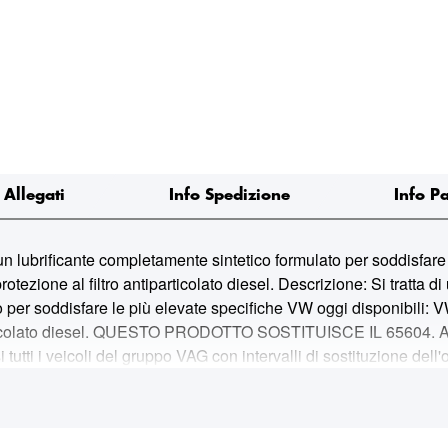
Allegati
Info Spedizione
Info P
ubrificante completamente sintetico formulato per soddisfare 
tezione al filtro antiparticolato diesel. Descrizione: Si tratta d
to per soddisfare le più elevate specifiche VW oggi disponibili
iparticolato diesel. QUESTO PRODOTTO SOSTITUISCE IL 65604. App
utti i veicoli del gruppo VAG con intervalli di sostituzione dell'
gnition) sui motori a benzina a iniezione diretta con turbocompr
 assicura un risparmio minimo di carburante del 2%. Contiene un
 La durata del motore è confermata da rigorosi test sulla pulizia