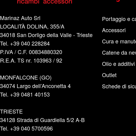
Marinaz Auto Srl
Portaggio e c
LOCALITÀ DOLINA, 355/A
Accessori
34018 San Dorligo della Valle - Trieste
Cura e manut
Tel. +39 040 228284
P.IVA / C.F. 00834880320
Catene da ne
R.E.A. TS nr. 103963 / 92
Olio e additivi
Outlet
MONFALCONE (GO)
34074 Largo dell’Anconetta 4
Schede di sic
Tel. +39 0481 40153
TRIESTE
34128 Strada di Guardiella 5/2 A-B
Tel. +39 040 5700596