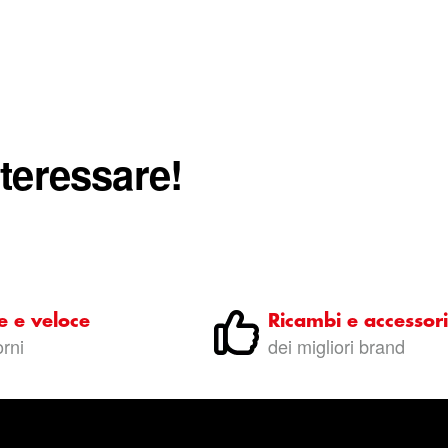
nteressare!
e e veloce
Ricambi e accessori
orni
dei migliori brand