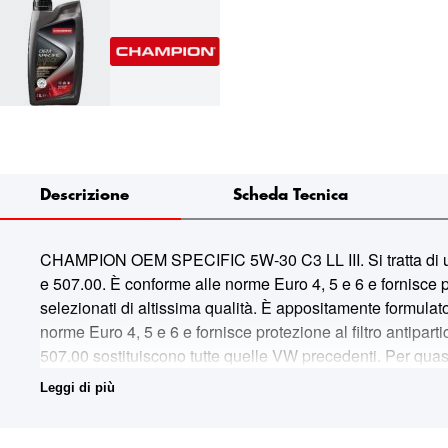
Descrizione
Scheda Tecnica
CHAMPION OEM SPECIFIC 5W-30 C3 LL III. Si tratta di un l
e 507.00. È conforme alle norme Euro 4, 5 e 6 e fornisce pro
selezionati di altissima qualità. È appositamente formula
norme Euro 4, 5 e 6 e fornisce protezione al filtro ant
507.00 sostituiscono tutte quelle VW precedenti. Per quasi t
particolare per mitigare il fenomeno LSPI (Low Speed Pre I
Leggi di più
bassa viscosità che aiuta a ridurre le emissioni di CO2 e
l'invecchiamento ed estendono l'intervallo di sostituzione.