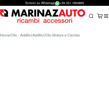
Scrivici su Whastapp
+39 331 1804865
Salta al contenuto
Carrel
Search
Home
Olio - Additivi
Additivi
Olio Motore e Cambio