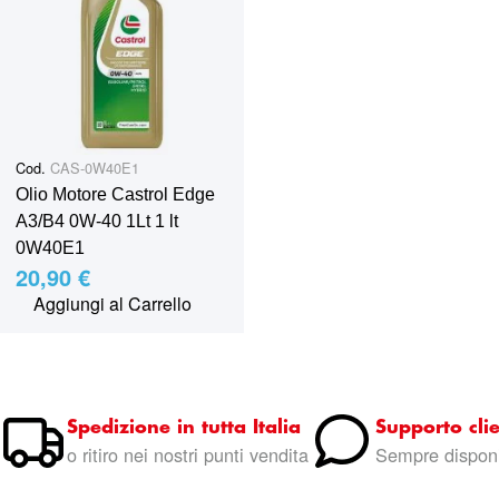
riduzione di emissioni con filtri anitparticolati diesel (DPF o
FAP), contribuendo pertanto ad una maggiore
salvaguardia dell´ambiente rispetto ai lubrificanti
convenzionali.
Per supporto all'acquisto contattare il
servizio clienti.
Info e Preventivi: infoshop@marinazauto.it
- Whatsapp: (+39) 331 1804865
Cod.
CAS-0W40E1
Olio Motore Castrol Edge
A3/B4 0W-40 1Lt 1 lt
0W40E1
20,90 €
Aggiungi al Carrello
Spedizione in tutta Italia
Supporto clie
o ritiro nei nostri punti vendita
Sempre disponi