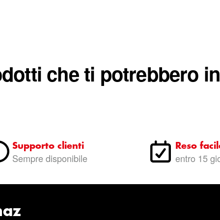
dotti che ti potrebbero i
Supporto clienti
Reso facil
Sempre disponibile
entro 15 gi
naz