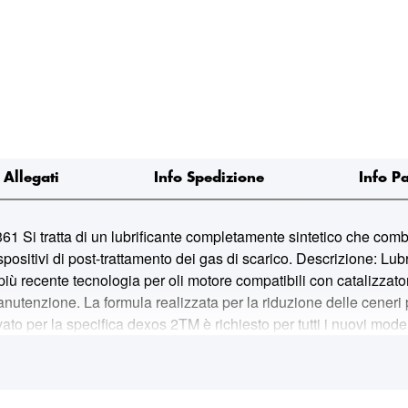
Allegati
Info Spedizione
Info P
tta di un lubrificante completamente sintetico che combina 
 dispositivi di post-trattamento dei gas di scarico. Descrizione: Lub
più recente tecnologia per oli motore compatibili con catalizzato
utenzione. La formula realizzata per la riduzione delle ceneri prot
vato per la specifica dexos 2TM è richiesto per tutti i nuovi mo
è retrocompatibile con le precedenti specifiche GM/Opel (GM-LL
re i lubrificanti dexos 2TM. Ampia gamma di applicazioni con 
che fornisca una protezione da usura, migliori la pulizia dei pist