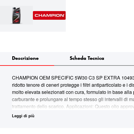
Descrizione
Scheda Tecnica
CHAMPION OEM SPECIFIC 5W30 C3 SP EXTRA 1049361 Si tra
ridotto tenore di ceneri protegge i filtri antiparticolato e i
molto elevata selezionati con cura, formulato in base alla 
carburante e prolungare al tempo stesso gli intervalli di man
trattamento dello scarico. Applicazioni: Questo olio appro
GM/Opel ha inoltre reso noto che la specifica dexos 2TM 
Leggi di più
diesel e benzina GM/Opel/Vauxhall/Chevrolet può utilizza
specifica Dexos 2 richiede un fluido ad elevate prestazioni 