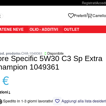
Registrati
Accedi
Preferiti
Carrello
Search
ATENE NEVE
OLIO - ADDITIVI
OUTLET
od. prodotto
CHA-1049361
Disponibile
ore Specific 5W30 C3 Sp Extra
Champion 1049361
 €
zioni
↓
Spedito in 1-3 giorni lavorativi
Aggiungi alla lista desideri