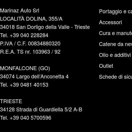
Marinaz Auto Srl
Portaggio e c
LOCALITÀ DOLINA, 355/A
Accessori
34018 San Dorligo della Valle - Trieste
Cura e manut
Tel. +39 040 228284
P.IVA / C.F. 00834880320
Catene da ne
R.E.A. TS nr. 103963 / 92
Olio e additivi
Outlet
MONFALCONE (GO)
34074 Largo dell’Anconetta 4
Schede di sic
Tel. +39 0481 40153
TRIESTE
34128 Strada di Guardiella 5/2 A-B
Tel. +39 040 5700596