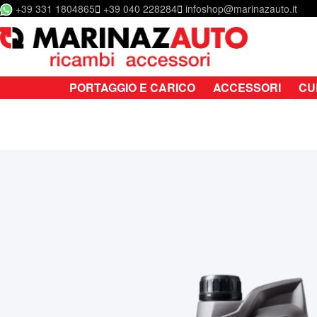
+39 331 1804865
+39 040 228284
infoshop@marinazauto.it
Salta al contenuto
PORTAGGIO E CARICO
ACCESSORI
CU