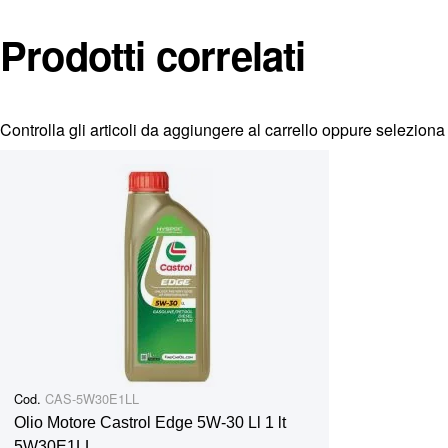
consumo di olio. Olio Mid SAPS conforme alle norme Euro 4, 
dell'LSPI. Approvazioni: API - SN Plus; API - SP; BMW 
Prodotti correlati
9.55535-S1; FIAT - 9.55535-S3; FORD - WSS-M2C917-A;
GM-LL-A-025; OPEL - GM-LL-B-025; OPEL - OV 040 154
RN17 Level; VW - 502 00 < 2017; VW - 505 00; VW - 505 0
Controlla gli articoli da aggiungere al carrello oppure
seleziona 
Cod.
CAS-5W30E1LL
Olio Motore Castrol Edge 5W-30 Ll 1 lt
5W30E1LL