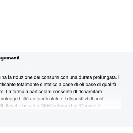
agamenti
la riduzione dei consumi con una durata prolungata. Il
rificante totalmente sintetico a base di oli base di qualità
re. La formula particolare consente di risparmiare
egge i filtri antiparticolato e i dispositivi di post-
delli diesel e benzina GM/Opel/Vauxhall/Chevrolet.
-A-025 e GM-B-LL-025). La maggior parte dei veicoli
ACEA C3/C2 e copertura di API SP. Prestazioni: La
oni, garantisca proprietà antiossidanti e riduca il