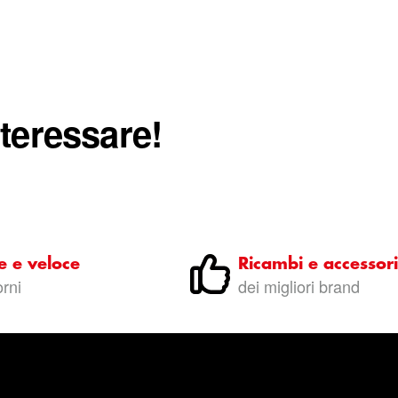
nteressare!
e e veloce
Ricambi e accessori
orni
dei migliori brand