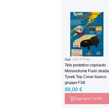
Cod.
COC-TYFS6
Telo protettivo copriauto
Monovolume Fuori strada
Tyvek Top Cover bianco
gruppo FS6
89,00 €
Aggiungi al Carrello