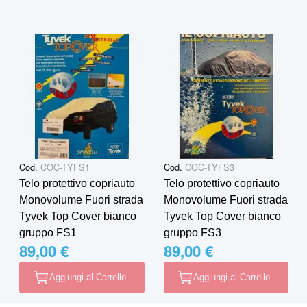
Cod.
COC-TYFS1
Cod.
COC-TYFS3
Telo protettivo copriauto
Telo protettivo copriauto
Monovolume Fuori strada
Monovolume Fuori strada
Tyvek Top Cover bianco
Tyvek Top Cover bianco
gruppo FS1
gruppo FS3
89,00 €
89,00 €
Aggiungi al Carrello
Aggiungi al Carrello