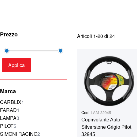
Prezzo
Articoli
1
-
20
di
24
Applica
Marca
elemento
CARBLIX
1
elemento
FARAD
1
Cod.
LAM-32945
elementi
LAMPA
3
Coprivolante Auto
elementi
PILOT
5
Silverstone Grigio Pilot
elementi
SIMONI RACING
2
32945