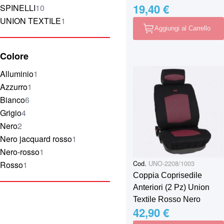
19,40 €
elementi
SPINELLI
10
elemento
UNION TEXTILE
1
Aggiungi al Carrello
Colore
elemento
Alluminio
1
elemento
Azzurro
1
elementi
Bianco
6
elementi
Grigio
4
elementi
Nero
2
elemento
Nero jacquard rosso
1
elemento
Nero-rosso
1
Cod.
UNO-2208/1003
elemento
Rosso
1
Coppia Coprisedile
Anteriori (2 Pz) Union
Textile Rosso Nero
42,90 €