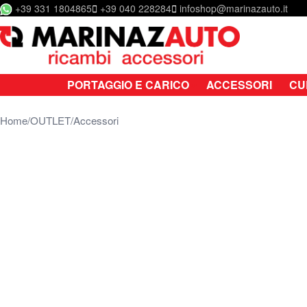
+39 331 1804865
+39 040 228284
infoshop@marinazauto.it
Salta al contenuto
PORTAGGIO E CARICO
ACCESSORI
CU
Home
OUTLET
Accessori