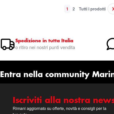
1
2
Tutti i prodotti
Pagina
Attualmente stai leggen
Pagina
Pagina
Spedizione in tutta Italia
o ritiro nei nostri punti vendita
Entra nella community Mari
Iscriviti alla nostra news
Rimani aggiornato su offerte, novità e consigli per la