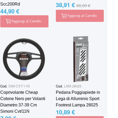
38,91 €
Special Price
Regular Price
Scc200Rd
90,00 €
44,90 €
Aggiungi al Carrello
Aggiungi al Carrello
Cod.
SIM-CVT/11N
Cod.
LAM-28025
Coprivolante Cheap
Pedana Poggiapiede in
Cotone Nero per Volanti
Lega di Alluminio Sport
Diametro 37-39 Cm
Footrest Lampa 28025
10,89 €
Simoni Cvt/11N