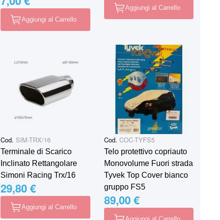
7,00 €
Aggiungi al Carrello
Aggiungi al Carrello
Cod.
SIM-TRX/16
Cod.
COC-TYFS5
Terminale di Scarico
Telo protettivo copriauto
Inclinato Rettangolare
Monovolume Fuori strada
Simoni Racing Trx/16
Tyvek Top Cover bianco
29,80 €
gruppo FS5
89,00 €
Aggiungi al Carrello
Aggiungi al Carrello