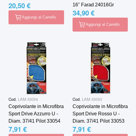
20,50 €
16" Farad 24016Gr
34,90 €
Aggiungi al Carrello
Aggiungi al Carrello
Cod.
LAM-33054
Cod.
LAM-33053
Coprivolante in Microfibra
Coprivolante in Microfibra
Sport Drive Azzurro U -
Sport Drive Rosso U -
Diam. 37/41 Pilot 33054
Diam. 37/41 Pilot 33053
7,91 €
7,91 €