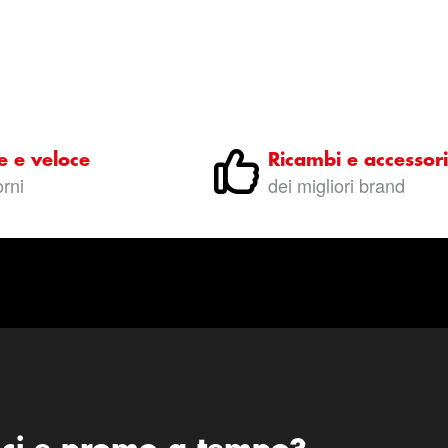
e e veloce
Ricambi e accessori
orni
dei migliori brand