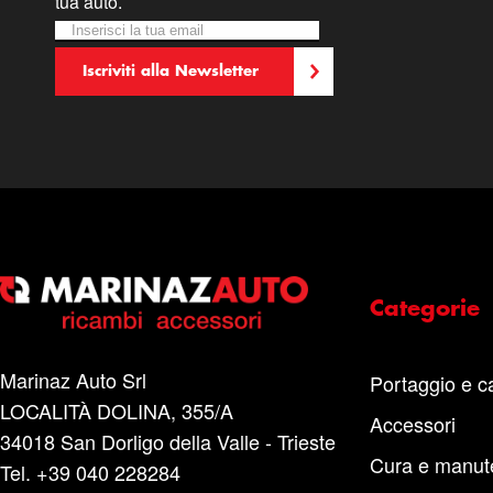
tua auto.
Iscriviti alla nostra Newsletter:
Newsletter
Iscriviti alla Newsletter
Categorie
Marinaz Auto Srl
Portaggio e c
LOCALITÀ DOLINA, 355/A
Accessori
34018 San Dorligo della Valle - Trieste
Cura e manut
Tel. +39 040 228284