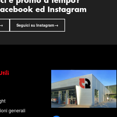
oci e promo a tempo?
 Facebook ed Instagram
→
→
Seguici su Instagram
tili
s
ght
ioni generali