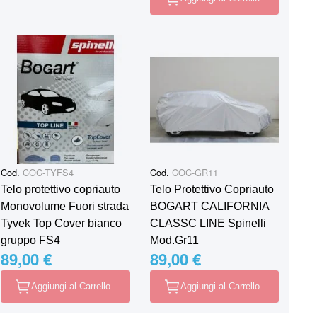
Cod.
COC-TYFS4
Cod.
COC-GR11
Telo protettivo copriauto
Telo Protettivo Copriauto
Monovolume Fuori strada
BOGART CALIFORNIA
Tyvek Top Cover bianco
CLASSC LINE Spinelli
gruppo FS4
Mod.Gr11
89,00 €
89,00 €
Aggiungi al Carrello
Aggiungi al Carrello