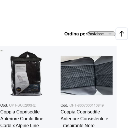
Ordina per
Impo
Cod.
CPT-SCC200RD
Cod.
CPT-8607000110849
Coppia Coprisedile
Coppia Coprisedile
Anteriore Comfortline
Anteriore Consistente e
Carblix Alpine Line
Traspirante Nero