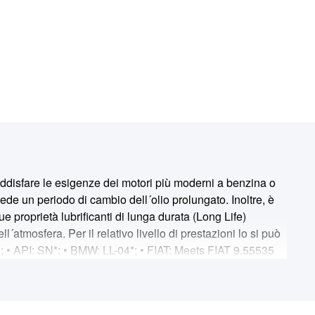
isfare le esigenze dei motori più moderni a benzina o
de un periodo di cambio dell´olio prolungato. Inoltre, è
sue proprietà lubrificanti di lunga durata (Long Life)
atmosfera. Per il relativo livello di prestazioni lo si può
; • API: SN*; • BMW: LL-04*; • FIAT: Meets FIAT 9.55535
malizzato di VW con filtro antiparticolato DPF
nsumo di carburante e la perdita di prestazioni del motore,
assime prestazioni di questo lubrificante in tutta la gamma