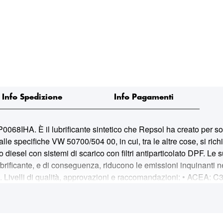
Info Spedizione
Info Pagamenti
. È il lubrificante sintetico che Repsol ha creato per sodd
specifiche VW 50700/504 00, in cui, tra le altre cose, si richie
 o diesel con sistemi di scarico con filtri antiparticolato DPF. Le 
ificante, e di conseguenza, riducono le emissioni inquinanti nell´
 Livelli di qualità, approvazioni e raccomandazioni: • ACEA: C3
Approvazione formale. Qualità: I risultati ottenuti nel test nor
 di post-trattamento dei gas di scarico, evitando l´aumento di co
i eseguiti su motori benzina e diesel Audi e VW garantiscono le m