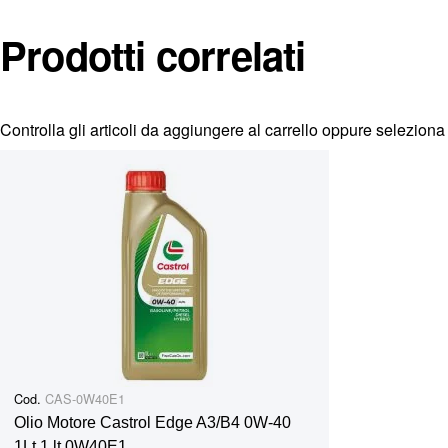
di veicoli Euro 5 e precedenti di questo costruttore. Basso 
prolungare notevolmente gli intervalli di cambio dell´olio 
Prodotti correlati
Info e Preventivi: infoshop@marinazauto.it - Whatsapp: 
Controlla gli articoli da aggiungere al carrello oppure
seleziona 
Cod.
CAS-0W40E1
Olio Motore Castrol Edge A3/B4 0W-40
1Lt 1 lt 0W40E1