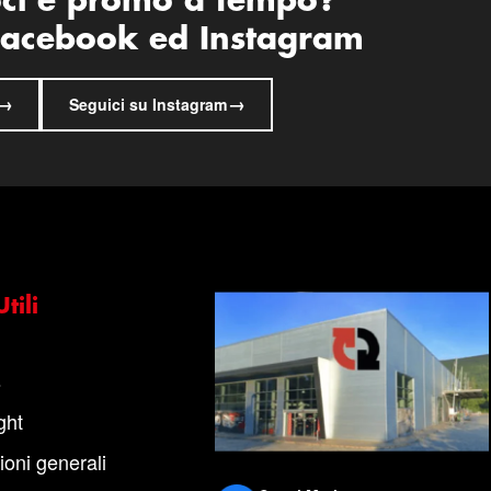
oci e promo a tempo?
 Facebook ed Instagram
→
→
Seguici su Instagram
tili
s
ght
ioni generali