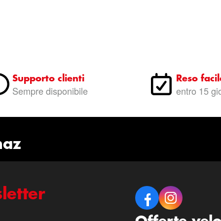
Supporto clienti
Reso facil
Sempre disponibile
entro 15 gi
naz
letter