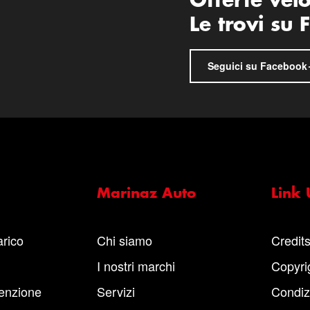
Offerte vel
Le trovi su
Seguici su Facebook
Marinaz Auto
Link U
arico
Chi siamo
Credit
I nostri marchi
Copyri
enzione
Servizi
Condiz