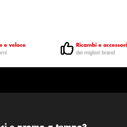
e e veloce
Ricambi e accessori
orni
dei migliori brand