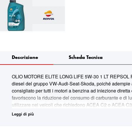
Descrizione
Scheda Tecnica
OLIO MOTORE ELITE LONG LIFE 5W-30 1 LT REPSOL P0068IHA
diesel del gruppo VW-Audi-Seat-Skoda, poiché adempie alle 
consigliato per tutti i motori a benzina ad iniezione diretta
favoriscono la riduzione del consumo di carburante e di lubr
utilizzare nei veicoli che richiedono ACEA C2 o ACEA C3.
S3; • MB: 229.51*; • PORSCHE: C30; • VW: 507.00/504.00. * 
Leggi di più
garantiscono la compatibilità dell´olio con questo sistema
provocate dall´accumulo di ceneri nel filtro. I test intern