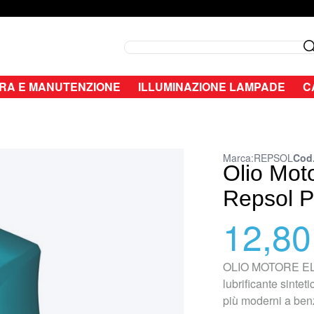
Search
RA E MANUTENZIONE
ILLUMINAZIONE LAMPADE
C
Marca:
REPSOL
Cod.
Olio Moto
Repsol 
12,80
OLIO MOTORE ELI
lubrificante sinte
più moderni a ben