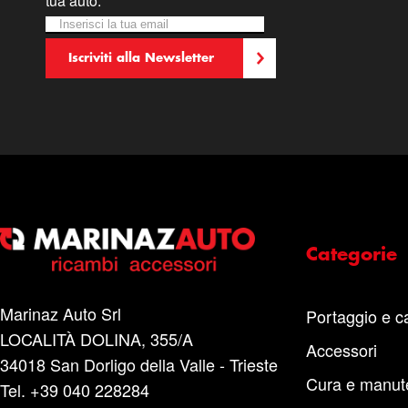
tua auto.
Iscriviti alla nostra Newsletter:
Newsletter
Iscriviti alla Newsletter
Categorie
Marinaz Auto Srl
Portaggio e c
LOCALITÀ DOLINA, 355/A
Accessori
34018 San Dorligo della Valle - Trieste
Cura e manut
Tel. +39 040 228284