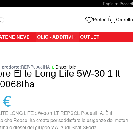
Registrati
Accedi
Preferiti
Carrello
Search
ATENE NEVE
OLIO - ADDITIVI
OUTLET
 prodotto
REP-P0068IHA
Disponibile
re Elite Long Life 5W-30 1 lt
P0068Iha
 €
TE LONG LIFE 5W-30 1 LT REPSOL P0068IHA. È il
tico che Repsol ha creato per soddisfare le esigenze dei motori
zina o diesel del gruppo VW-Audi-Seat-Skoda...