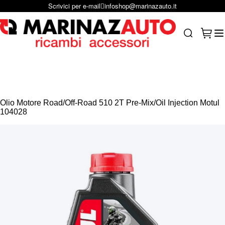
Scrivici per e-mail
infoshop@marinazauto.it
Salta al contenuto
Carrel
Search
Olio Motore Road/Off-Road 510 2T Pre-Mix/Oil Injection Motul
104028