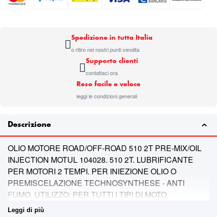
Spedizione in tutta Italia
o ritiro nei nostri punti vendita
Supporto clienti
contattaci ora
Reso facile e veloce
leggi le condizioni generali
Descrizione
OLIO MOTORE ROAD/OFF-ROAD 510 2T PRE-MIX/OIL
INJECTION MOTUL 104028. 510 2T. LUBRIFICANTE
PER MOTORI 2 TEMPI. PER INIEZIONE OLIO O
PREMISCELAZIONE TECHNOSYNTHESE - ANTI
FUMO. UTILIZZO: PER TUTTI I TIPI DI MOTO,
SPORTIVA, FUORI STRADA, ENDURO, QUAD E
Leggi di più