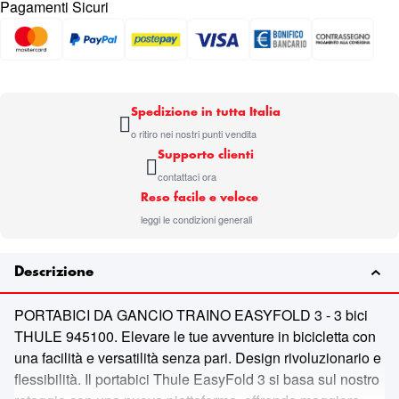
Pagamenti Sicuri
Spedizione in tutta Italia
o ritiro nei nostri punti vendita
Supporto clienti
contattaci ora
Reso facile e veloce
leggi le condizioni generali
Descrizione
PORTABICI DA GANCIO TRAINO EASYFOLD 3 - 3 bici
THULE 945100. Elevare le tue avventure in bicicletta con
una facilità e versatilità senza pari. Design rivoluzionario e
flessibilità. Il portabici Thule EasyFold 3 si basa sul nostro