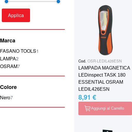
Applica
Marca
elemento
FASANO TOOLS
1
elementi
LAMPA
2
Cod.
OSR-LEDIL426ESN
elementi
OSRAM
7
LAMPADA MAGNETICA
LEDinspect TASK 180
ESSENTIAL OSRAM
Colore
LEDIL426ESN
8,91 €
elementi
Nero
7
Aggiungi al Carrello