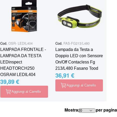
Cod.
OSR- LEDIL404
Cod.
FAS-FG213/L480
LAMPADA FRONTALE -
Lampada da Testa a
LAMPADA DA TESTA
Doppio LED con Sensore
LEDinspect
On/Off Contacless Fg
HEADTORCH250
213/L480 Fasano Tood
36,91 €
OSRAM LEDIL404
39,89 €
Aggiungi al Carrello
Aggiungi al Carrello
Mostra
per pagina