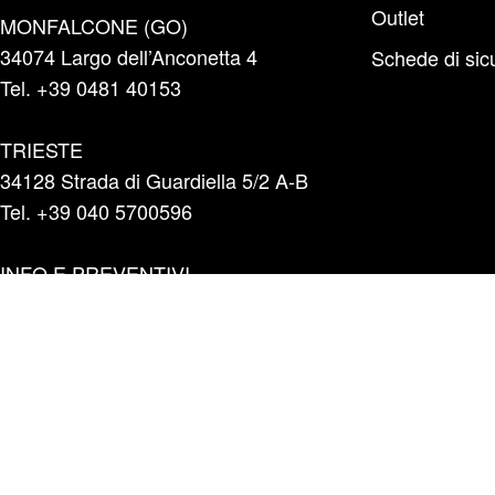
Outlet
MONFALCONE (GO)
34074 Largo dell’Anconetta 4
Schede di sic
Tel. +39 0481 40153
TRIESTE
34128 Strada di Guardiella 5/2 A-B
Tel. +39 040 5700596
INFO E PREVENTIVI
+39 331 1804865
infoshop@marinazauto.it