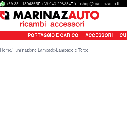
+39 331 1804865
+39 040 228284
infoshop@marinazauto.it
Salta al contenuto
PORTAGGIO E CARICO
ACCESSORI
CU
Home
Illuminazione Lampade
Lampade e Torce