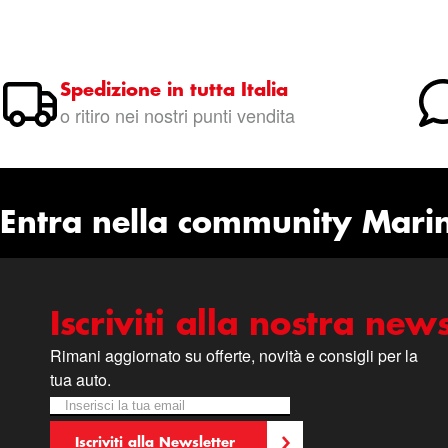
Spedizione in tutta Italia
o ritiro nei nostri punti vendita
Entra nella community Mari
Iscriviti alla nostra news
Rimani aggiornato su offerte, novità e consigli per la
tua auto.
Iscriviti alla nostra Newsletter:
Newsletter
Iscriviti alla Newsletter