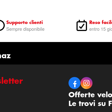
Supporto clienti
Reso facil
Sempre disponibile
entro 15 gi
naz
letter
Offerte vel
Le trovi su