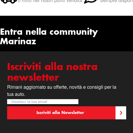
o ritiro nei nostri punti vendita
Sempre disponi
Entra nella community
Marinaz
Iscriviti alla nostra
newsletter
Rimani aggiornato su offerte, novità e consigli per la
tua auto.
Iscriviti alla nostra Newsletter:
Newsletter
Iscriviti alla Newsletter