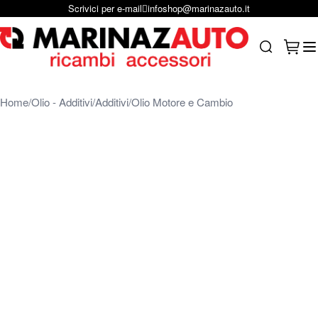
Scrivici per e-mail
infoshop@marinazauto.it
Salta al contenuto
Carrel
Search
Home
Olio - Additivi
Additivi
Olio Motore e Cambio