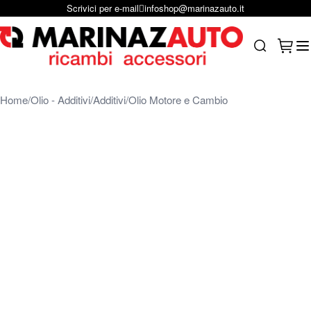
Scrivici per e-mail
infoshop@marinazauto.it
Salta al contenuto
Carrel
Search
Home
Olio - Additivi
Additivi
Olio Motore e Cambio