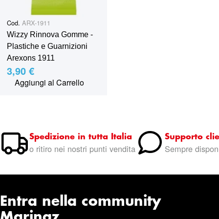
Cod.
ARX-1911
Wizzy Rinnova Gomme -
Plastiche e Guarnizioni
Arexons 1911
3,90 €
Aggiungi al Carrello
Spedizione in tutta Italia
Supporto clie
o ritiro nei nostri punti vendita
Sempre disponi
Entra nella community
Marinaz