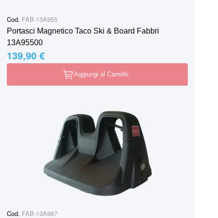
Cod.
FAB-13A955
Portasci Magnetico Taco Ski & Board Fabbri
13A95500
139,90 €
Aggiungi al Carrello
Cod.
FAB-13A997