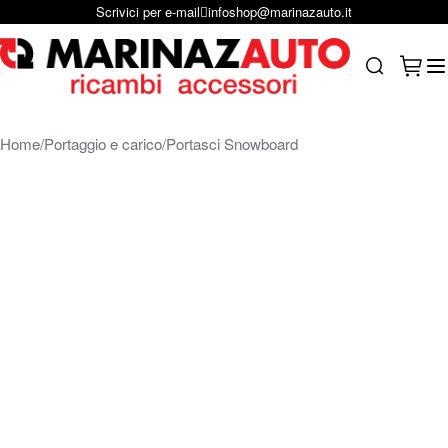
Scrivici per e-mail
infoshop@marinazauto.it
Salta al contenuto
Carrel
Search
Home
Portaggio e carico
Portasci Snowboard