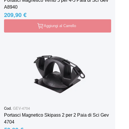
Portasci Magnetico Vento 5 per 4-5 Paia di Sci Gev
A8940
209,90 €
Aggiungi al Carrello
Cod.
GEV-4704
Portasci Magnetico Skipass 2 per 2 Paia di Sci Gev
4704