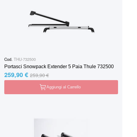
Cod.
THU-732500
Portasci Snowpack Extender 5 Paia Thule 732500
259,90 €
Special Price
Regular Price
259,90 €
Aggiungi al Carrello