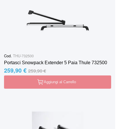
Cod.
THU-732500
Portasci Snowpack Extender 5 Paia Thule 732500
259,90 €
Special Price
Regular Price
259,90 €
Aggiungi al Carrello