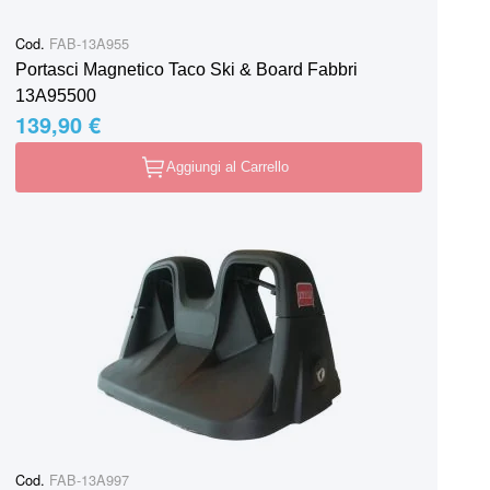
Cod.
FAB-13A955
Portasci Magnetico Taco Ski & Board Fabbri
13A95500
139,90 €
Aggiungi al Carrello
Cod.
FAB-13A997