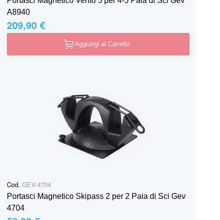
Portasci Magnetico Vento 5 per 4-5 Paia di Sci Gev
A8940
209,90 €
Aggiungi al Carrello
Cod.
GEV-4704
Portasci Magnetico Skipass 2 per 2 Paia di Sci Gev
4704