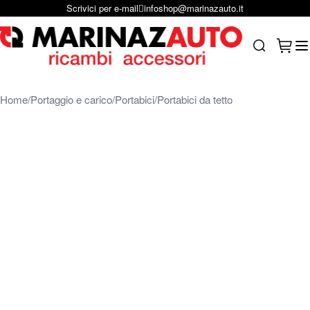
Scrivici per e-mail
infoshop@marinazauto.it
Salta al contenuto
Carrel
Search
Home
Portaggio e carico
Portabici
Portabici da tetto