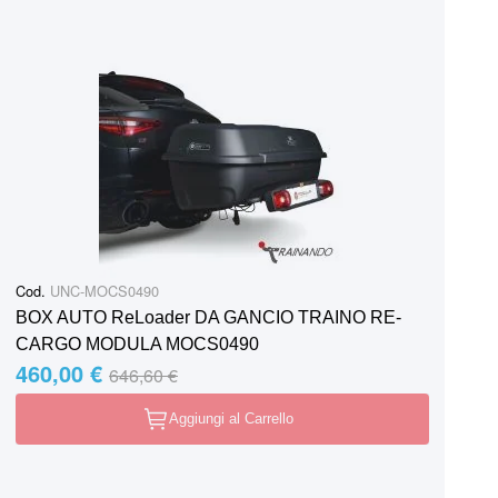
Cod.
UNC-MOCS0490
BOX AUTO ReLoader DA GANCIO TRAINO RE-
CARGO MODULA MOCS0490
460,00 €
Special Price
Regular Price
646,60 €
Aggiungi al Carrello