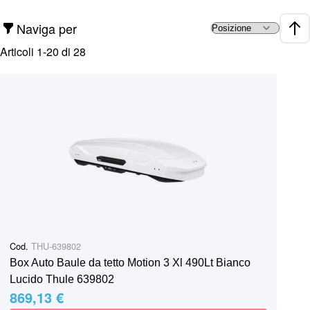
Naviga per
Impo
Articoli
1
-
20
di
28
Cod.
THU-639802
Box Auto Baule da tetto Motion 3 Xl 490Lt Bianco
Lucido Thule 639802
869,13 €