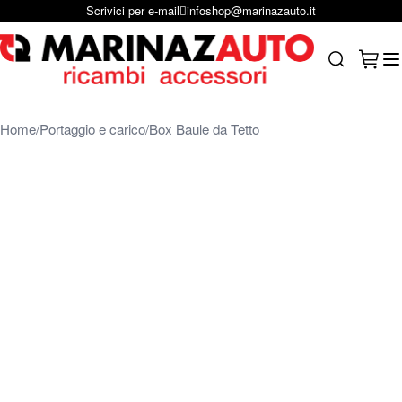
Scrivici per e-mail
infoshop@marinazauto.it
Salta al contenuto
Carrel
Search
Home
Portaggio e carico
Box Baule da Tetto