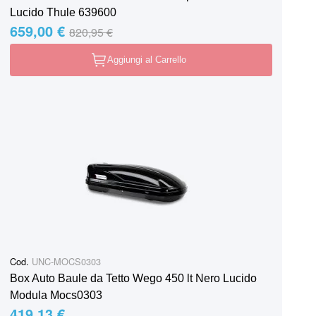
Lucido Thule 639600
659,00 €
Special Price
Regular Price
820,95 €
Aggiungi al Carrello
Cod.
UNC-MOCS0303
Box Auto Baule da Tetto Wego 450 lt Nero Lucido
Modula Mocs0303
419,13 €