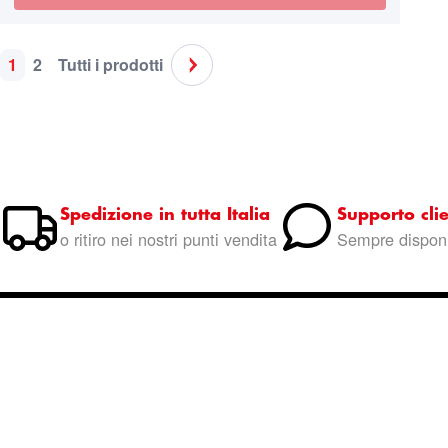
1
2
Tutti i prodotti
Pagina
Attualmente stai leggendo la pagina
Pagina
Pagina
Pagina
Successivo
Spedizione in tutta Italia
Supporto clie
o ritiro nei nostri punti vendita
Sempre disponi
Entra nella community
Marinaz