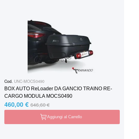
Cod.
UNC-MOCS0490
BOX AUTO ReLoader DA GANCIO TRAINO RE-
CARGO MODULA MOCS0490
460,00 €
Special Price
Regular Price
646,60 €
Aggiungi al Carrello