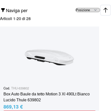
Naviga per
Impo
Articoli
1
-
20
di
28
Cod.
THU-639802
Box Auto Baule da tetto Motion 3 Xl 490Lt Bianco
Lucido Thule 639802
869,13 €