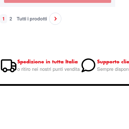
1
2
Tutti i prodotti
Pagina
Attualmente stai leggendo la pagina
Pagina
Pagina
Pagina
Successivo
Spedizione in tutta Italia
Supporto clie
o ritiro nei nostri punti vendita
Sempre disponi
Entra nella community
Marinaz