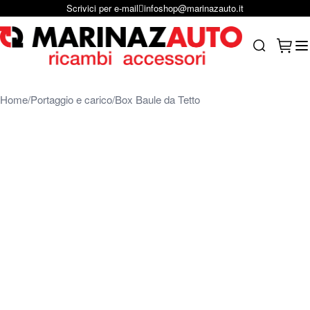
Scrivici per e-mail
infoshop@marinazauto.it
Salta al contenuto
Carrel
Search
Home
Portaggio e carico
Box Baule da Tetto