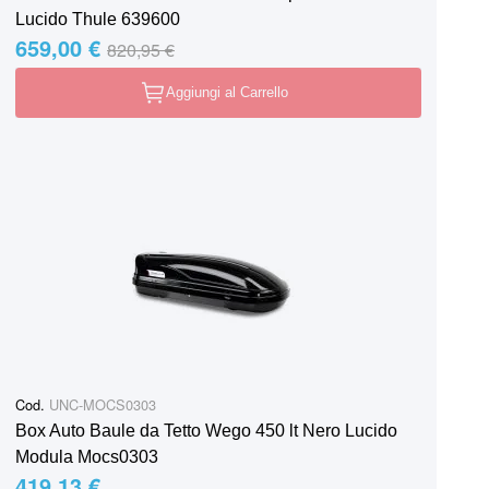
Lucido Thule 639600
659,00 €
Special Price
Regular Price
820,95 €
Aggiungi al Carrello
Cod.
UNC-MOCS0303
Box Auto Baule da Tetto Wego 450 lt Nero Lucido
Modula Mocs0303
419,13 €