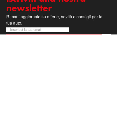
newsletter
Rimani aggiornato su offerte, novità e consigli per la
tua auto.
Iscriviti alla nostra Newsletter:
Newsletter
Iscriviti alla Newsletter
Offerte veloci e promo a
tempo?
Le trovi su Facebook ed
Instagram