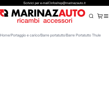
Scrivici per e-mail
infoshop@marinazauto.it
Salta al contenuto
Carrel
Search
Home
Portaggio e carico
Barre portatutto
Barre Portatutto Thule