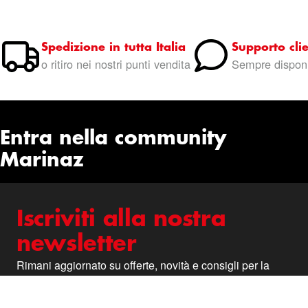
Spedizione in tutta Italia
Supporto clie
o ritiro nei nostri punti vendita
Sempre disponi
Entra nella community
Marinaz
Iscriviti alla nostra
newsletter
Rimani aggiornato su offerte, novità e consigli per la
tua auto.
Iscriviti alla nostra Newsletter:
Newsletter