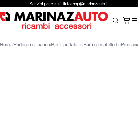
Scrivici per e-mail
infoshop@marinazauto.it
Salta al contenuto
Carrel
Search
Home
Portaggio e carico
Barre portatutto
Barre portatutto LaPrealpin