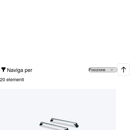
Naviga per
Impo
20
elementi