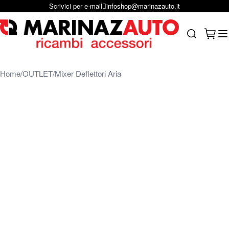
Scrivici per e-mail
infoshop@marinazauto.it
Salta al contenuto
Carrel
Search
Home
OUTLET
Mixer Deflettori Aria