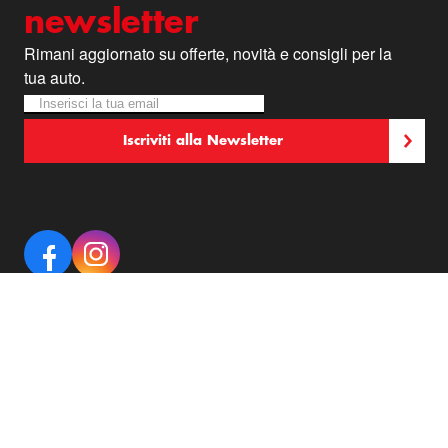
newsletter
Rimani aggiornato su offerte, novità e consigli per la
tua auto.
Iscriviti alla nostra Newsletter:
Newsletter
Iscriviti alla Newsletter
Offerte veloci e promo a
tempo?
Le trovi su Facebook ed
Instagram