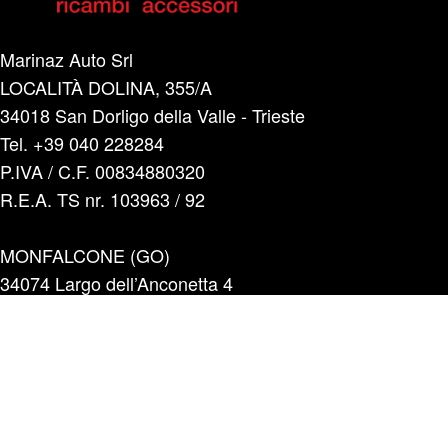
Marinaz Auto Srl
LOCALITÀ DOLINA, 355/A
34018 San Dorligo della Valle - Trieste
Tel. +39 040 228284
P.IVA / C.F. 00834880320
R.E.A. TS nr. 103963 / 92
MONFALCONE (GO)
34074 Largo dell’Anconetta 4
Tel. +39 0481 40153
TRIESTE
34128 Strada di Guardiella 5/2 A-B
Tel. +39 040 5700596