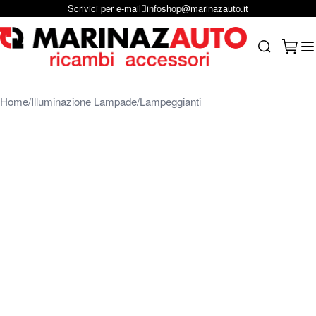
Scrivici per e-mail
infoshop@marinazauto.it
Salta al contenuto
Carrel
Search
Home
Illuminazione Lampade
Lampeggianti