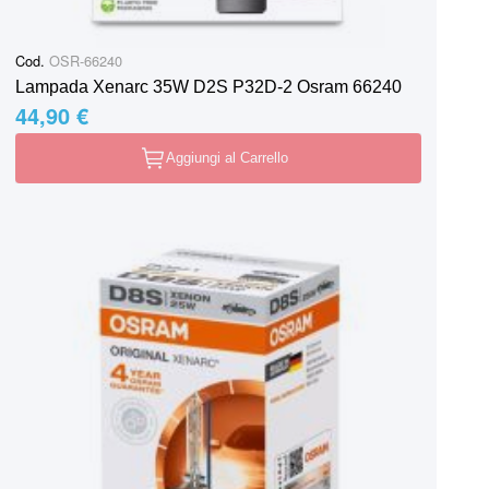
Cod.
OSR-66240
Lampada Xenarc 35W D2S P32D-2 Osram 66240
44,90 €
Aggiungi al Carrello