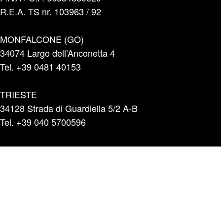
R.E.A. TS nr. 103963 / 92
MONFALCONE (GO)
34074 Largo dell’Anconetta 4
Tel. +39 0481 40153
TRIESTE
34128 Strada di Guardiella 5/2 A-B
Tel. +39 040 5700596
INFO E PREVENTIVI
+39 331 1804865
Categorie
Portaggio e carico
Marinaz Auto