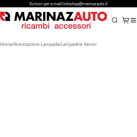
Scrivici per e-mail
infoshop@marinazauto.it
Salta al contenuto
Carrel
Search
Home
Illuminazione Lampade
Lampadine Xenon