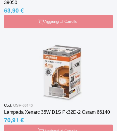
39050
63,90 €
Aggiungi al Carrello
Cod.
OSR-66140
Lampada Xenarc 35W D1S Pk32D-2 Osram 66140
70,91 €