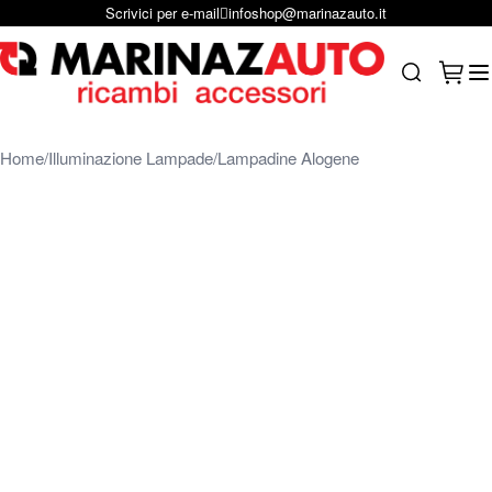
Scrivici per e-mail
infoshop@marinazauto.it
Salta al contenuto
Carrel
Search
Home
Illuminazione Lampade
Lampadine Alogene