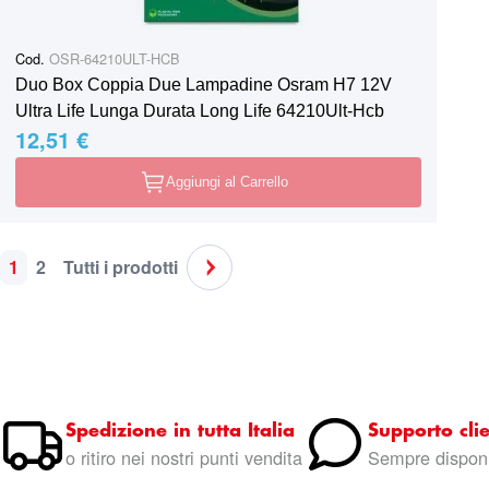
Cod.
OSR-64210ULT-HCB
Duo Box Coppia Due Lampadine Osram H7 12V
Ultra Life Lunga Durata Long Life 64210Ult-Hcb
12,51 €
Aggiungi al Carrello
1
2
Tutti i prodotti
Pagina
Attualmente stai leggendo la pagina
Pagina
Pagina
Pagina
Successivo
Spedizione in tutta Italia
Supporto clie
o ritiro nei nostri punti vendita
Sempre disponi