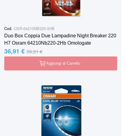
Cod.
OSR-64210NB220-2HB
Duo Box Coppia Due Lampadine Night Breaker 220
H7 Osram 64210Nb220-2Hb Omologate
36,91 €
Special Price
Regular Price
39,91 €
Aggiungi al Carrello