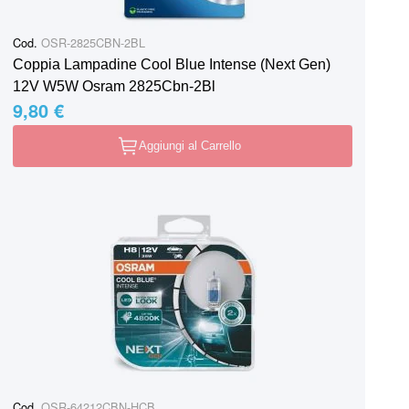
Cod.
OSR-2825CBN-2BL
Coppia Lampadine Cool Blue Intense (Next Gen)
12V W5W Osram 2825Cbn-2Bl
9,80 €
Aggiungi al Carrello
Cod.
OSR-64212CBN-HCB