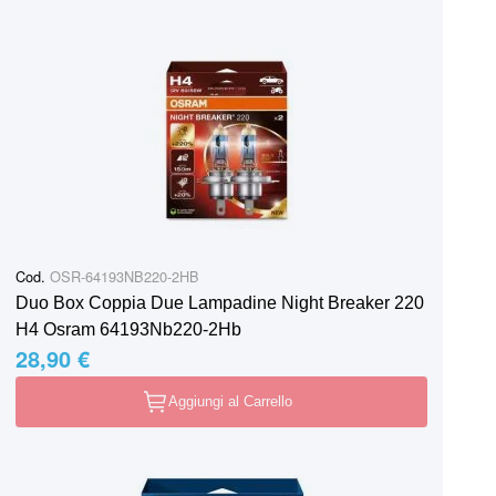
Cod.
OSR-64193NB220-2HB
Duo Box Coppia Due Lampadine Night Breaker 220
H4 Osram 64193Nb220-2Hb
28,90 €
Aggiungi al Carrello