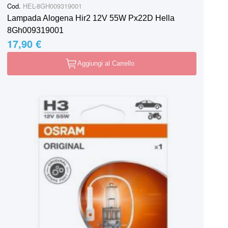
Cod.
HEL-8GH009319001
Lampada Alogena Hir2 12V 55W Px22D Hella
8Gh009319001
17,90 €
Aggiungi al Carrello