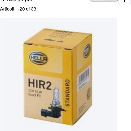
Impo
Articoli
1
-
20
di
33