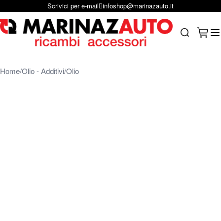
Scrivici per e-mail
infoshop@marinazauto.it
Salta al contenuto
Carrel
Search
Home
Olio - Additivi
Olio