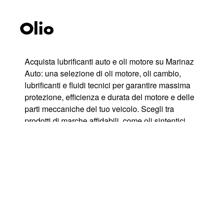
Olio
Acquista lubrificanti auto e oli motore su Marinaz
Auto: una selezione di oli motore, oli cambio,
lubrificanti e fluidi tecnici per garantire massima
protezione, efficienza e durata del motore e delle
parti meccaniche del tuo veicolo. Scegli tra
prodotti di marche affidabili, come oli sintentici,
semisintetici e minerali, formulati per ridurre
l’attrito, migliorare prestazioni e proteggere nelle
diverse condizioni climatiche e di guida. Perfetti
per manutenzione ordinaria, tagliandi o
rabbocchi, con spedizione veloce in tutta Italia e
compatibilità con molte tipologie di auto e moto.