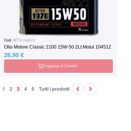
Cod.
MTU-104512
Olio Motore Classic 2100 15W-50 2Lt Motul 104512
28,90 €
Aggiungi al Carrello
1
2
3
4
5
Tutti i prodotti
Pagina
Pagina
Pagina
Attualmente stai leggendo la pagina
Pagina
Pagina
Pagina
Pagina
Precedente
Pagina
Successivo