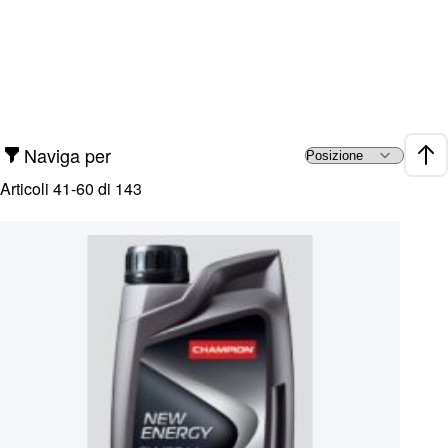
Naviga per
Impo
Articoli
41
-
60
di
143