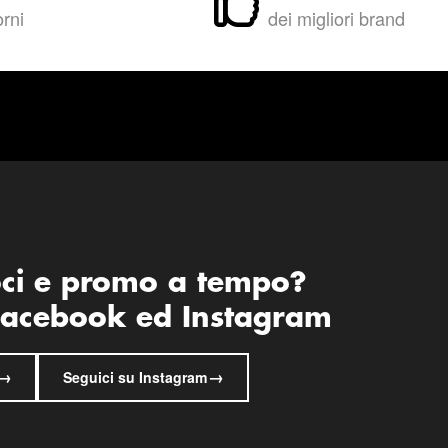
orni
dei migliori brand
oci e promo a tempo?
 Facebook ed Instagram
→
→
Seguici su Instagram