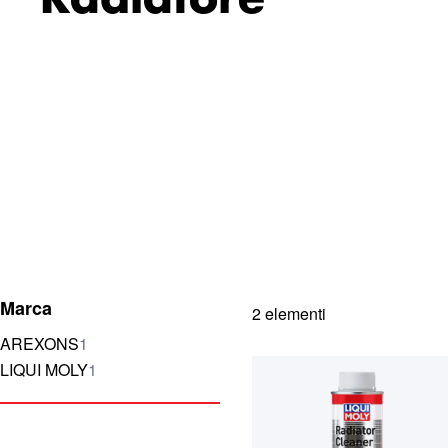
Radiatore
Marca
2
elementi
elemento
AREXONS
1
elemento
LIQUI MOLY
1