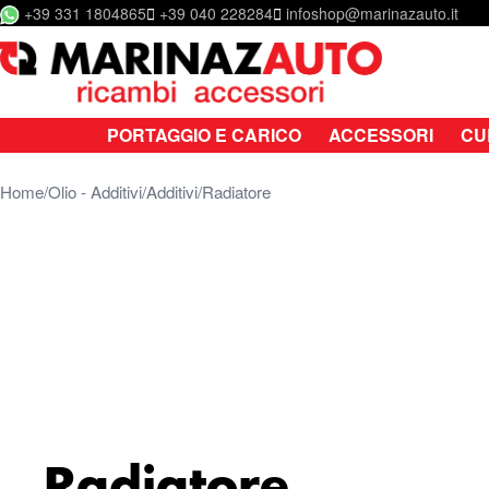
+39 331 1804865
+39 040 228284
infoshop@marinazauto.it
Salta al contenuto
PORTAGGIO E CARICO
ACCESSORI
CU
Home
Olio - Additivi
Additivi
Radiatore