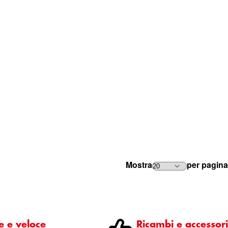
Mostra
per pagina
e e veloce
Ricambi e accessori