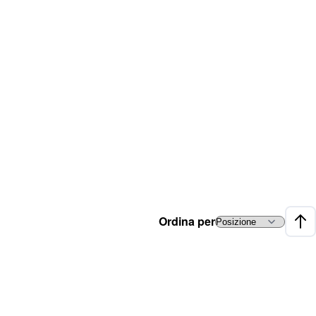
Ordina per
Impo