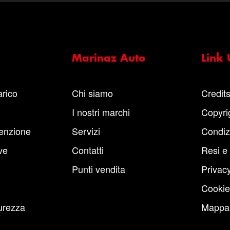
Marinaz Auto
Link U
arico
Chi siamo
Credit
I nostri marchi
Copyri
enzione
Servizi
Condiz
ve
Contatti
Resi e
Punti vendita
Privacy
Cookie
urezza
Mappa 