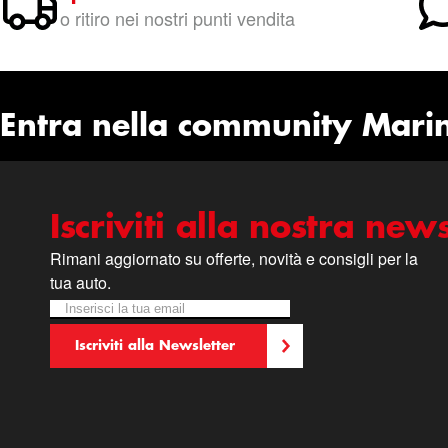
o ritiro nei nostri punti vendita
Entra nella community Mari
Iscriviti alla nostra news
Rimani aggiornato su offerte, novità e consigli per la
tua auto.
Iscriviti alla nostra Newsletter:
Newsletter
Iscriviti alla Newsletter