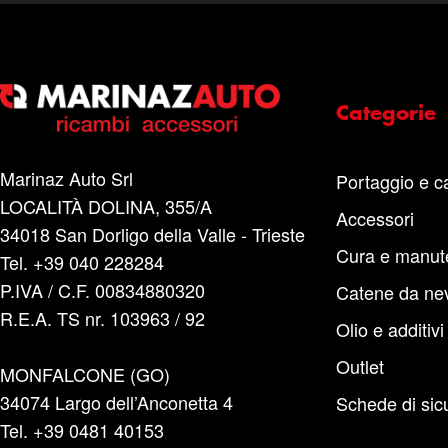
Categorie
Marinaz Auto Srl
Portaggio e c
LOCALITÀ DOLINA, 355/A
Accessori
34018 San Dorligo della Valle - Trieste
Cura e manut
Tel. +39 040 228284
P.IVA / C.F. 00834880320
Catene da ne
R.E.A. TS nr. 103963 / 92
Olio e additivi
Outlet
MONFALCONE (GO)
34074 Largo dell’Anconetta 4
Schede di sic
Tel. +39 0481 40153