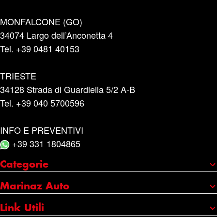
MONFALCONE (GO)
34074 Largo dell’Anconetta 4
Tel. +39 0481 40153
TRIESTE
34128 Strada di Guardiella 5/2 A-B
Tel. +39 040 5700596
INFO E PREVENTIVI
+39 331 1804865
Categorie
Portaggio e carico
Marinaz Auto
Accessori
Chi siamo
Link Utili