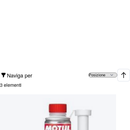
Naviga per
Impo
3
elementi