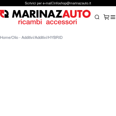
Scrivici per e-mail
infoshop@marinazauto.it
Salta al contenuto
Carrel
Search
Home
Olio - Additivi
Additivi
HYBRID