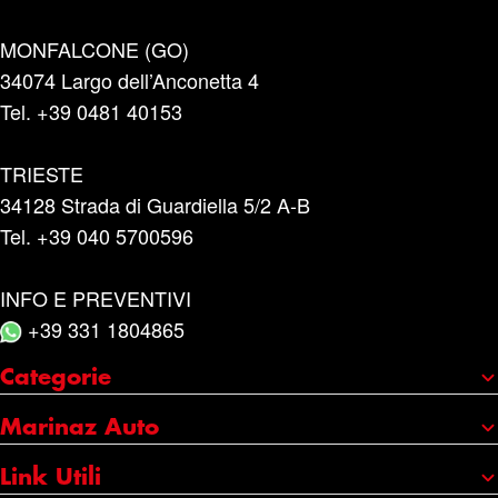
MONFALCONE (GO)
34074 Largo dell’Anconetta 4
Tel. +39 0481 40153
TRIESTE
34128 Strada di Guardiella 5/2 A-B
Tel. +39 040 5700596
INFO E PREVENTIVI
+39 331 1804865
Categorie
Portaggio e carico
Marinaz Auto
Accessori
Chi siamo
Link Utili