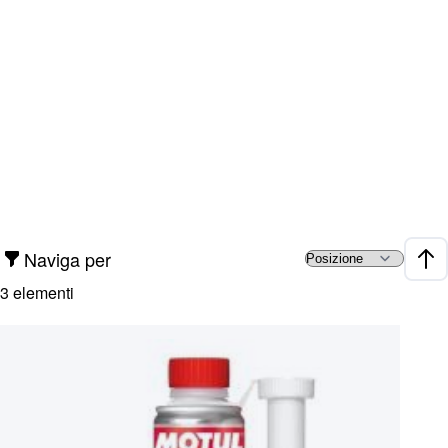
Naviga per
Impo
3
elementi