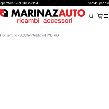
Scrivici per e-mail
infoshop@marinazauto.it
Salta al contenuto
Carrel
Search
Home
Olio - Additivi
Additivi
HYBRID