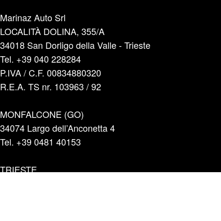
Marinaz Auto Srl
LOCALITÀ DOLINA, 355/A
34018 San Dorligo della Valle - Trieste
Tel. +39 040 228284
P.IVA / C.F. 00834880320
R.E.A. TS nr. 103963 / 92
MONFALCONE (GO)
34074 Largo dell’Anconetta 4
Tel. +39 0481 40153
TRIESTE
34128 Strada di Guardiella 5/2 A-B
Tel. +39 040 5700596