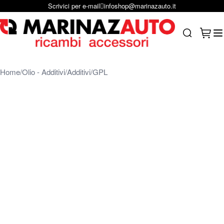
Scrivici per e-mail
infoshop@marinazauto.it
Salta al contenuto
Carrel
Search
Home
Olio - Additivi
Additivi
GPL