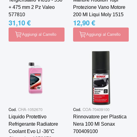
+ 475 mm 2 Pz Valeo
Protezione Vano Motore
577810
200 Ml Liqui Moly 1515
31,10 €
12,90 €
Aggiungi al Carrello
Aggiungi al Carrello
Cod.
CHA-1052670
Cod.
COA-70409100
Liquido Protettivo
Rinnovatore per Plastica
Refrigerante Radiatore
Nera 100 Ml Sonax
Coolant Evo Ll -36°C
700409100