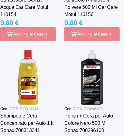
Acqua Car Care Motul
Polvere 500 Ml Car Care
110154
Motul 110156
9,80 €
9,80 €
Aggiungi al Carrello
Aggiungi al Carrello
Cod.
COA-700313341
Cod.
COA-700296100
Shampoo e Cera
Polish + Cera per Auto
Concentrato per Auto 1 lt
Colore Nero 500 Ml
Sonax 700313341
Sonax 700296100