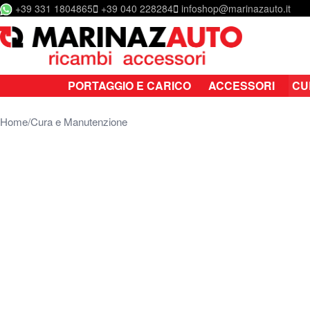
+39 331 1804865
+39 040 228284
infoshop@marinazauto.it
Salta al contenuto
PORTAGGIO E CARICO
ACCESSORI
CU
Home
Cura e Manutenzione