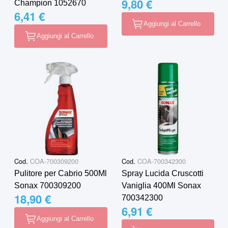
9,80 €
Champion 1052670
6,41 €
Aggiungi al Carrello
Aggiungi al Carrello
Cod.
COA-700309200
Cod.
COA-700342300
Pulitore per Cabrio 500Ml
Spray Lucida Cruscotti
Sonax 700309200
Vaniglia 400Ml Sonax
18,90 €
700342300
6,91 €
Aggiungi al Carrello