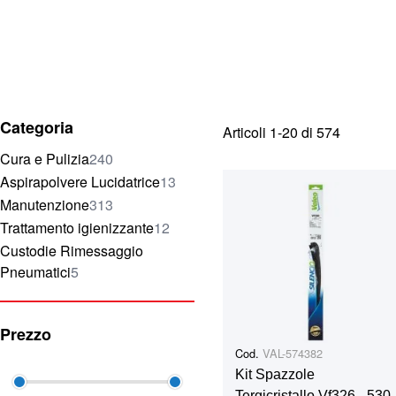
Categoria
Articoli
1
-
20
di
574
elementi
Cura e Pulizia
240
elementi
Aspirapolvere Lucidatrice
13
elementi
Manutenzione
313
elementi
Trattamento igienizzante
12
Custodie Rimessaggio
elementi
Pneumatici
5
Prezzo
Cod.
VAL-574382
Kit Spazzole
Tergicristallo Vf326 - 530