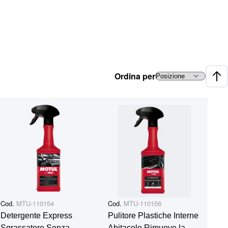
Ordina per
Impo
Cod.
MTU-110154
Cod.
MTU-110156
Detergente Express
Pulitore Plastiche Interne
Sgrassatore Senza
Abitacolo Rimuove la