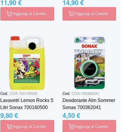
11,90 €
14,90 €
Aggiungi al Carrello
Aggiungi al Carrello
Cod.
COA-700160500
Cod.
COA-700362041
Lavavetri Lemon Rocks 5
Deodorante Alm Sommer
Litri Sonax 700160500
Sonax 700362041
9,80 €
4,50 €
Aggiungi al Carrello
Aggiungi al Carrello