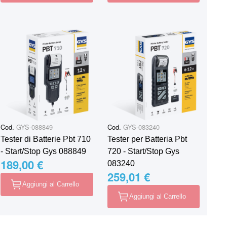
Cod.
GYS-088849
Cod.
GYS-083240
Tester di Batterie Pbt 710
Tester per Batteria Pbt
- Start/Stop Gys 088849
720 - Start/Stop Gys
189,00 €
083240
259,01 €
Aggiungi al Carrello
Aggiungi al Carrello