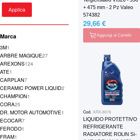
+ 475 mm - 2 Pz Valeo
Applica
574382
29,66 €
Marca
Aggiungi al Carrello
elemento
3M
1
elementi
ARBRE MAGIQUE
27
elementi
AREXONS
124
elemento
ATE
1
elementi
CARPLAN
7
elementi
CERAMIC POWER LIQUID
2
elemento
CHAMPION
1
elementi
CORA
25
elemento
DR. MOTOR AUTOMOTIVE
1
Cod.
ARX-8678
elementi
LIQUIDO PROTETTIVO
ECOCAR
7
REFRIGERANTE
elemento
FERODO
1
RADIATORE ROLIN Si-
elemento
FRAM
1