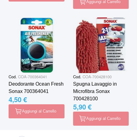
Aggiungi al Carrello
Cod.
COA-700364041
Cod.
COA-700428100
Deodorante Ocean Fresh
Spugna Lavaggio in
Sonax 700364041
Microfibra Sonax
4,50 €
700428100
5,90 €
Aggiungi al Carrello
Aggiungi al Carrello