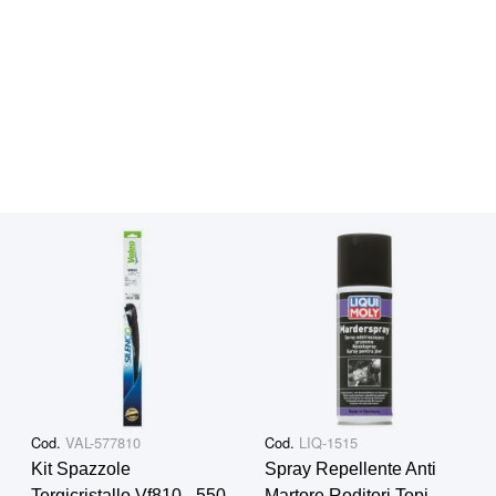
Cod.
VAL-577810
Cod.
LIQ-1515
Kit Spazzole
Spray Repellente Anti
Tergicristallo Vf810 - 550
Martore Roditori Topi