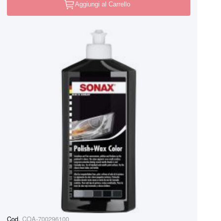
Aggiungi al Carrello
Cod.
COA-700296100