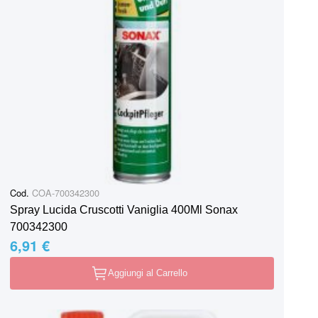
Cod.
COA-700342300
Spray Lucida Cruscotti Vaniglia 400Ml Sonax
700342300
6,91 €
Aggiungi al Carrello