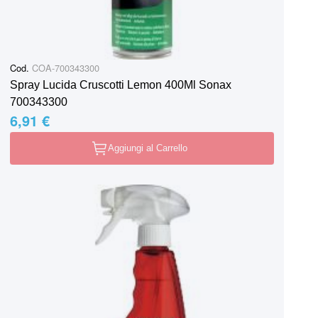
Cod.
COA-700343300
Spray Lucida Cruscotti Lemon 400Ml Sonax
700343300
6,91 €
Aggiungi al Carrello