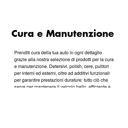
Cura e Manutenzione
Prenditi cura della tua auto in ogni dettaglio
grazie alla nostra selezione di prodotti per la cura
e manutenzione. Detersivi, polish, cere, pulitori
per interni ed esterni, oltre ad additivi funzionali
per garantire prestazioni durature: tutto ciò che
serve per mantenere il veicolo bello, efficiente e
protetto nel tempo. Affidati a marche
professionali e soluzioni mirate per una
manutenzione accurata e una pulizia profonda,
per una guida più sicura e un\'auto sempre
perfetta.