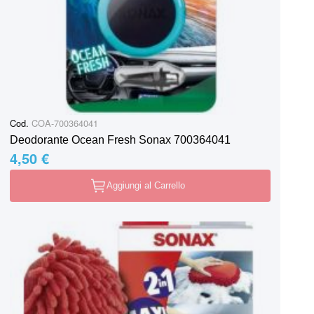
Cod.
COA-700364041
Deodorante Ocean Fresh Sonax 700364041
4,50 €
Aggiungi al Carrello