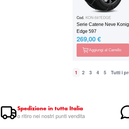
Cod.
KON-597EDGE
Serie Catene Neve Konig
Edge 597
269,00 €
Aggiungi al Carrello
1
2
3
4
5
Tutti i p
Pagina
Attualmente stai leggen
Pagina
Pagina
Pagina
Pagina
P
Spedizione in tutta Italia
o ritiro nei nostri punti vendita