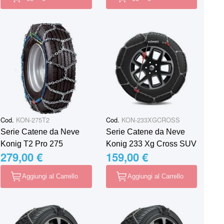
Cod.
KON-275T2
Cod.
KON-233XGCROSS
Serie Catene da Neve
Serie Catene da Neve
Konig T2 Pro 275
Konig 233 Xg Cross SUV
279,00 €
159,00 €
Aggiungi al Carrello
Aggiungi al Carrello