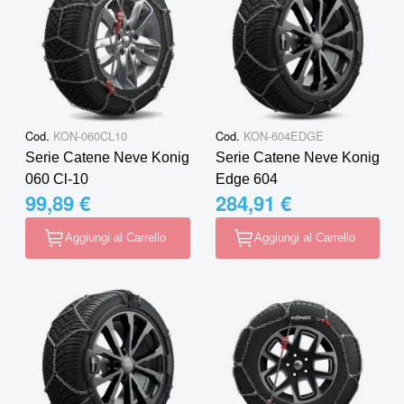
Cod.
KON-060CL10
Cod.
KON-604EDGE
Serie Catene Neve Konig
Serie Catene Neve Konig
060 Cl-10
Edge 604
99,89 €
284,91 €
Aggiungi al Carrello
Aggiungi al Carrello