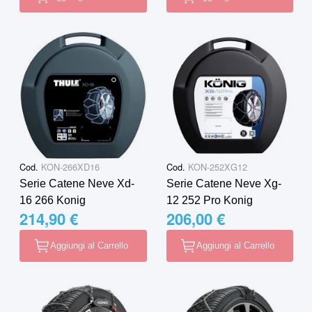
Cod.
KON-266XD16
Cod.
KON-252XG12
Serie Catene Neve Xd-
Serie Catene Neve Xg-
16 266 Konig
12 252 Pro Konig
214,90 €
206,00 €
Aggiungi al Carrello
Aggiungi al Carrello