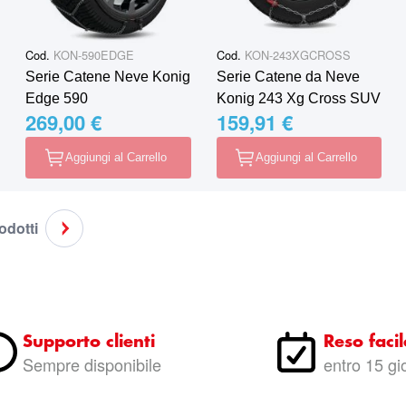
Cod.
KON-590EDGE
Cod.
KON-243XGCROSS
Serie Catene Neve Konig
Serie Catene da Neve
Edge 590
Konig 243 Xg Cross SUV
269,00 €
159,91 €
Aggiungi al Carrello
Aggiungi al Carrello
rodotti
do la pagina
agina
Pagina
Successivo
Supporto clienti
Reso facil
Sempre disponibile
entro 15 gi