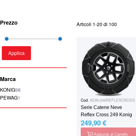
Prezzo
Articoli
1
-
20
di
100
Applica
Marca
elementi
KONIG
98
elemento
PEWAG
1
Cod.
KON-249REFLEXCROSS
Serie Catene Neve
Reflex Cross 249 Konig
249,90 €
Aggiungi al Carrello