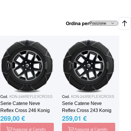
Ordina per
Impo
Cod.
KON-246REFLEXCROSS
Cod.
KON-243REFLEXCROSS
Serie Catene Neve
Serie Catene Neve
Reflex Cross 246 Konig
Reflex Cross 243 Konig
269,00 €
259,01 €
Aggiungi al Carrello
Aggiungi al Carrello