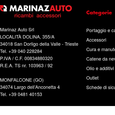
Categorie
Marinaz Auto Srl
Portaggio e c
LOCALITÀ DOLINA, 355/A
Accessori
34018 San Dorligo della Valle - Trieste
Cura e manut
Tel. +39 040 228284
P.IVA / C.F. 00834880320
Catene da ne
R.E.A. TS nr. 103963 / 92
Olio e additivi
Outlet
MONFALCONE (GO)
34074 Largo dell’Anconetta 4
Schede di sic
Tel. +39 0481 40153
TRIESTE