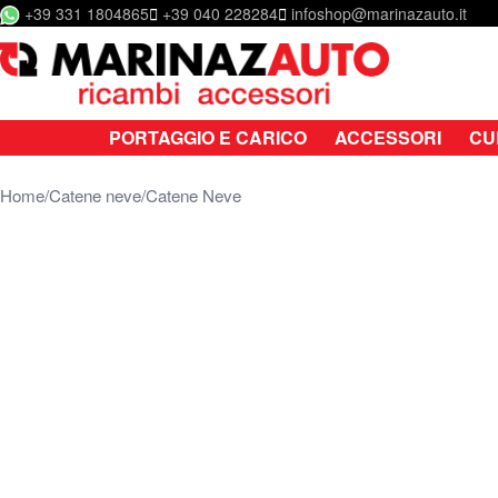
+39 331 1804865
+39 040 228284
infoshop@marinazauto.it
Salta al contenuto
PORTAGGIO E CARICO
ACCESSORI
CU
Home
Catene neve
Catene Neve