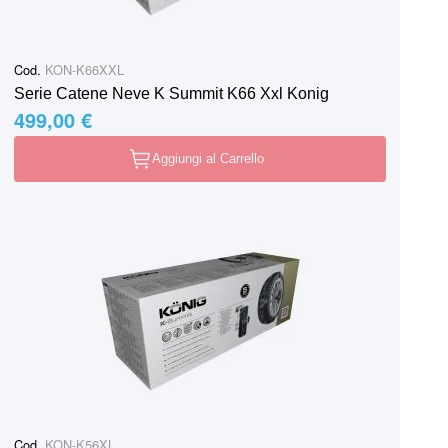
Cod.
KON-K66XXL
Serie Catene Neve K Summit K66 Xxl Konig
499,00 €
Aggiungi al Carrello
Cod.
KON-K56XL