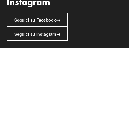
Instagram
→
Seguici su Facebook
→
Seguici su Instagram
Marinaz Auto Srl
LOCALITÀ DOLINA, 355/A
34018 San Dorligo della Valle - Trieste
Tel. +39 040 228284