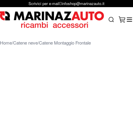
Scrivici per e-mail
infoshop@marinazauto.it
Salta al contenuto
Carrel
Search
Home
Catene neve
Catene Montaggio Frontale