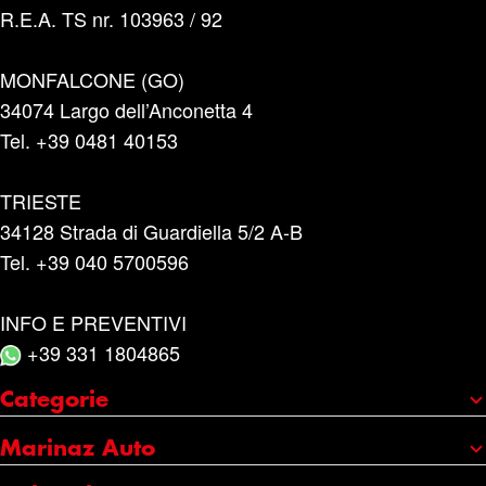
R.E.A. TS nr. 103963 / 92
MONFALCONE (GO)
34074 Largo dell’Anconetta 4
Tel. +39 0481 40153
TRIESTE
34128 Strada di Guardiella 5/2 A-B
Tel. +39 040 5700596
INFO E PREVENTIVI
+39 331 1804865
Categorie
Portaggio e carico
Marinaz Auto