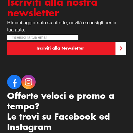
Iscriviti alla nostra
newsletter
Rimani aggiornato su offerte, novità e consigli per la
tua auto.
Iscriviti alla nostra Newsletter:
Newsletter
Iscriviti alla Newsletter
Offerte veloci e promo a
tempo?
Le trovi su Facebook ed
Instagram