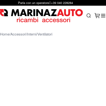
Scrivici per e-mail
infoshop@marinazauto.it
Salta al contenuto
Carrel
Search
Home
Accessori
Interni
Ventilatori