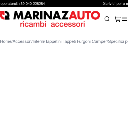
Scrivici per e-mail
infoshop@marinazauto.it
Salta al contenuto
Carrel
Search
Home
Accessori
Interni
Tappetini Tappeti Furgoni Camper
Specifici 