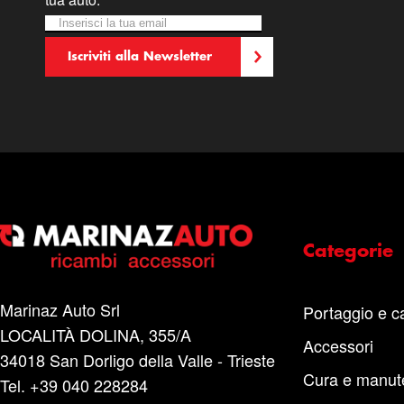
Iscriviti alla nostra Newsletter:
Newsletter
Iscriviti alla Newsletter
Categorie
Marinaz Auto Srl
Portaggio e c
LOCALITÀ DOLINA, 355/A
Accessori
34018 San Dorligo della Valle - Trieste
Cura e manut
Tel. +39 040 228284