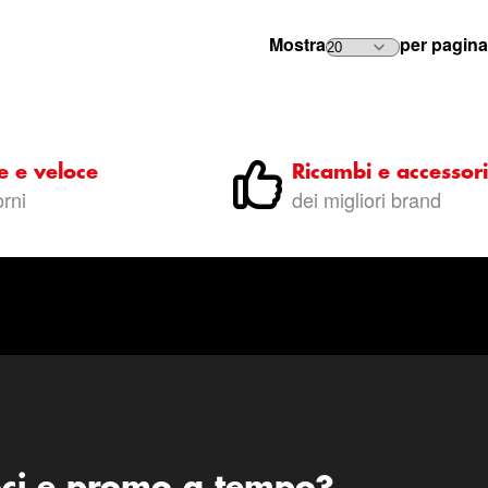
Mostra
per pagina
e e veloce
Ricambi e accessori
orni
dei migliori brand