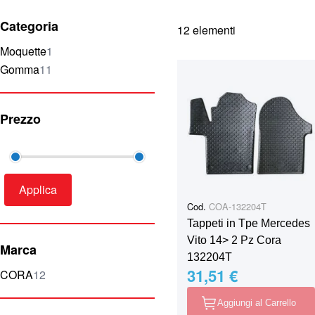
Categoria
12
elementi
elemento
Moquette
1
elementi
Gomma
11
Prezzo
Applica
Cod.
COA-132204T
Tappeti in Tpe Mercedes
Vito 14> 2 Pz Cora
Marca
132204T
31,51 €
elementi
CORA
12
Aggiungi al Carrello