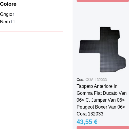
Colore
elemento
Grigio
1
elementi
Nero
11
Cod.
COA-132033
Tappeto Anteriore in
Gomma Fiat Ducato Van
06> C. Jumper Van 06>
Peugeot Boxer Van 06>
Cora 132033
43,55 €