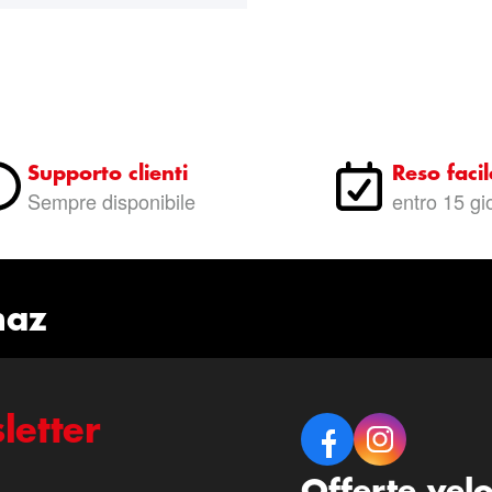
Supporto clienti
Reso facil
Sempre disponibile
entro 15 gi
naz
letter