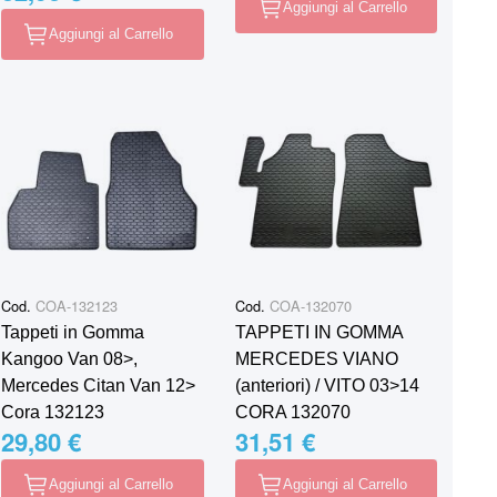
Aggiungi al Carrello
Aggiungi al Carrello
Cod.
COA-132123
Cod.
COA-132070
Tappeti in Gomma
TAPPETI IN GOMMA
Kangoo Van 08>,
MERCEDES VIANO
Mercedes Citan Van 12>
(anteriori) / VITO 03˃14
Cora 132123
CORA 132070
29,80 €
31,51 €
Aggiungi al Carrello
Aggiungi al Carrello