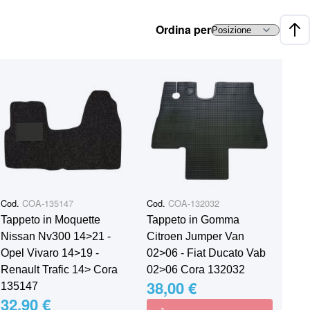
Ordina per
Impo
Cod.
COA-135147
Cod.
COA-132032
Tappeto in Moquette
Tappeto in Gomma
Nissan Nv300 14˃21 -
Citroen Jumper Van
Opel Vivaro 14˃19 -
02˃06 - Fiat Ducato Vab
Renault Trafic 14˃ Cora
02˃06 Cora 132032
38,00 €
135147
32,90 €