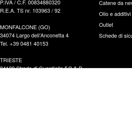
P.IVA / C.F. 00834880320
Catene da ne
R.E.A. TS nr. 103963 / 92
Olio e additivi
Outlet
MONFALCONE (GO)
34074 Largo dell’Anconetta 4
Schede di sic
Tel. +39 0481 40153
TRIESTE
34128 Strada di Guardiella 5/2 A-B
Tel. +39 040 5700596
INFO E PREVENTIVI
+39 331 1804865
infoshop@marinazauto.it