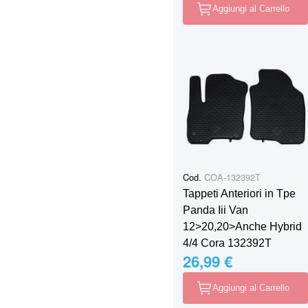
Aggiungi al Carrello
Cod.
COA-132392T
Tappeti Anteriori in Tpe
Panda Iii Van
12>20,20>Anche Hybrid
4/4 Cora 132392T
26,99 €
Aggiungi al Carrello