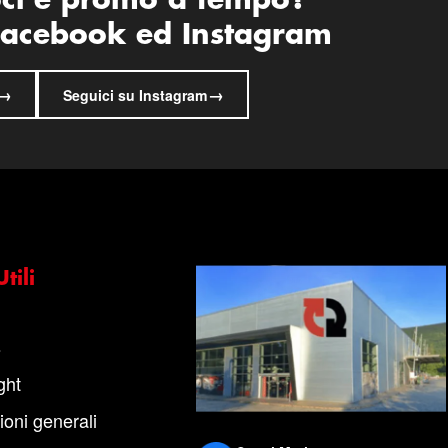
oci e promo a tempo?
 Facebook ed Instagram
→
→
Seguici su Instagram
tili
s
ght
ioni generali