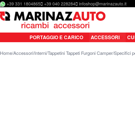
+39 331 1804865
+39 040 228284
infoshop@marinazauto.it
Salta al contenuto
PORTAGGIO E CARICO
ACCESSORI
CU
Home
Accessori
Interni
Tappetini Tappeti Furgoni Camper
Specifici 