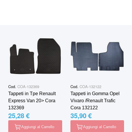
Cod.
COA-132369
Cod.
COA-132122
Tappeti in Tpe Renault
Tappeti in Gomma Opel
Express Van 20˃ Cora
Vivaro /Renault Trafic
132369
Cora 132122
25,28 €
35,90 €
Aggiungi al Carrello
Aggiungi al Carrello