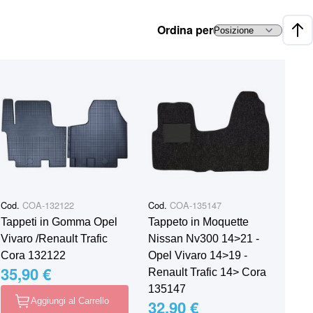
Ordina per
Impo
Cod.
COA-132122
Cod.
COA-135147
Tappeti in Gomma Opel
Tappeto in Moquette
Vivaro /Renault Trafic
Nissan Nv300 14˃21 -
Cora 132122
Opel Vivaro 14˃19 -
35,90 €
Renault Trafic 14˃ Cora
135147
Aggiungi al Carrello
32,90 €