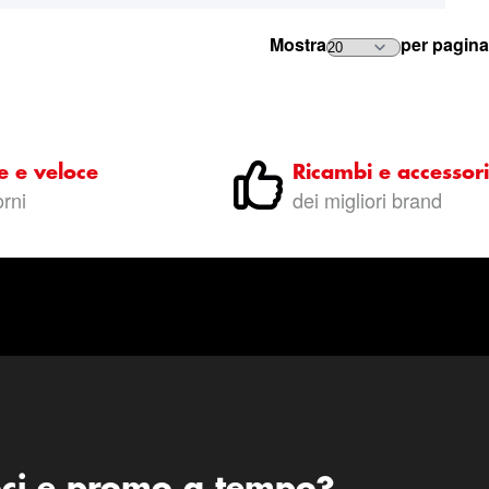
Mostra
per pagina
e e veloce
Ricambi e accessori
orni
dei migliori brand