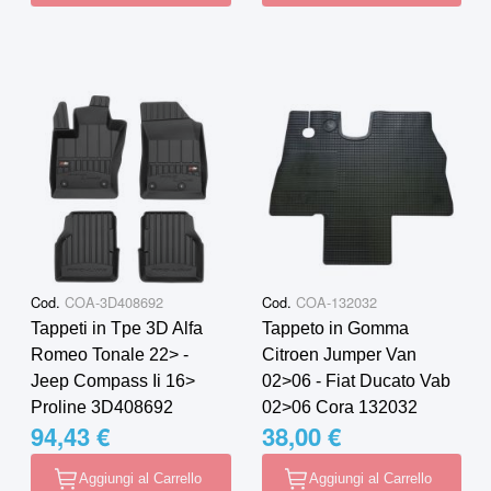
Cod.
COA-3D408692
Cod.
COA-132032
Tappeti in Tpe 3D Alfa
Tappeto in Gomma
Romeo Tonale 22˃ -
Citroen Jumper Van
Jeep Compass Ii 16˃
02˃06 - Fiat Ducato Vab
Proline 3D408692
02˃06 Cora 132032
94,43 €
38,00 €
Aggiungi al Carrello
Aggiungi al Carrello