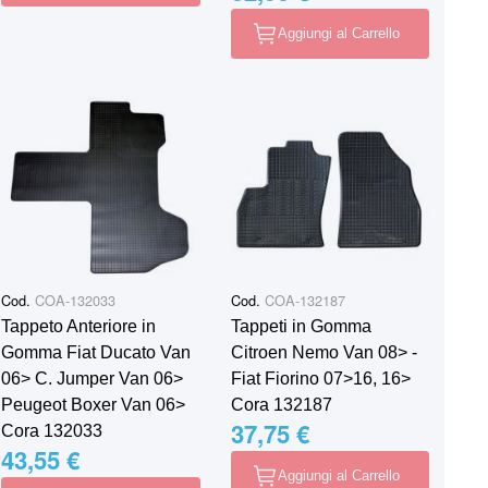
Aggiungi al Carrello
Cod.
COA-132033
Cod.
COA-132187
Tappeto Anteriore in
Tappeti in Gomma
Gomma Fiat Ducato Van
Citroen Nemo Van 08˃ -
06> C. Jumper Van 06>
Fiat Fiorino 07˃16, 16˃
Peugeot Boxer Van 06>
Cora 132187
37,75 €
Cora 132033
43,55 €
Aggiungi al Carrello