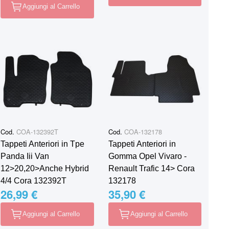
Aggiungi al Carrello
Cod.
COA-132392T
Cod.
COA-132178
Tappeti Anteriori in Tpe
Tappeti Anteriori in
Panda Iii Van
Gomma Opel Vivaro -
12>20,20>Anche Hybrid
Renault Trafic 14> Cora
4/4 Cora 132392T
132178
26,99 €
35,90 €
Aggiungi al Carrello
Aggiungi al Carrello