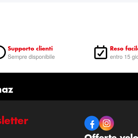
Supporto clienti
Reso facil
Sempre disponibile
entro 15 gi
naz
letter