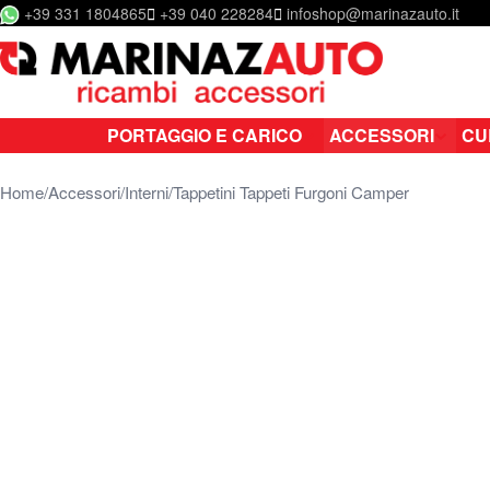
+39 331 1804865
+39 040 228284
infoshop@marinazauto.it
Salta al contenuto
PORTAGGIO E CARICO
ACCESSORI
CU
Home
Accessori
Interni
Tappetini Tappeti Furgoni Camper