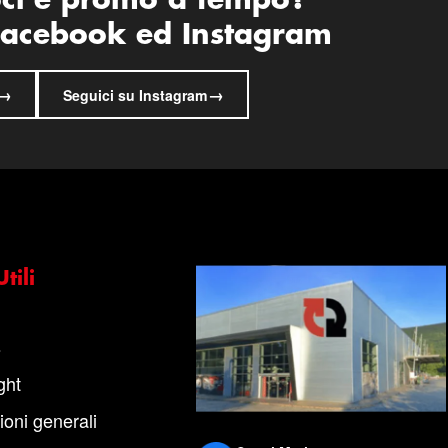
oci e promo a tempo?
 Facebook ed Instagram
→
→
Seguici su Instagram
tili
s
ght
ioni generali