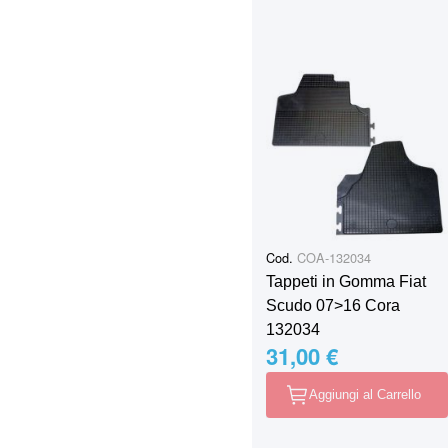
Cod.
COA-132034
Tappeti in Gomma Fiat
Scudo 07>16 Cora
132034
31,00 €
Aggiungi al Carrello