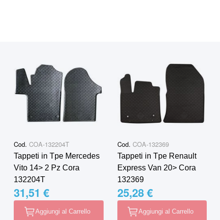
Cod.
COA-132204T
Cod.
COA-132369
Tappeti in Tpe Mercedes
Tappeti in Tpe Renault
Vito 14> 2 Pz Cora
Express Van 20˃ Cora
132204T
132369
31,51 €
25,28 €
Aggiungi al Carrello
Aggiungi al Carrello