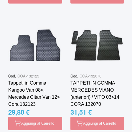
Cod.
COA-132123
Cod.
COA-132070
Tappeti in Gomma
TAPPETI IN GOMMA
Kangoo Van 08>,
MERCEDES VIANO
Mercedes Citan Van 12>
(anteriori) / VITO 03˃14
Cora 132123
CORA 132070
29,80 €
31,51 €
Aggiungi al Carrello
Aggiungi al Carrello