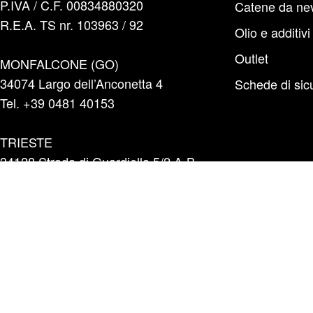
P.IVA / C.F. 00834880320
Catene da ne
R.E.A. TS nr. 103963 / 92
Olio e additivi
Outlet
MONFALCONE (GO)
34074 Largo dell’Anconetta 4
Schede di sic
Tel. +39 0481 40153
TRIESTE
34128 Strada di Guardiella 5/2 A-B
Tel. +39 040 5700596
INFO E PREVENTIVI
+39 331 1804865
infoshop@marinazauto.it