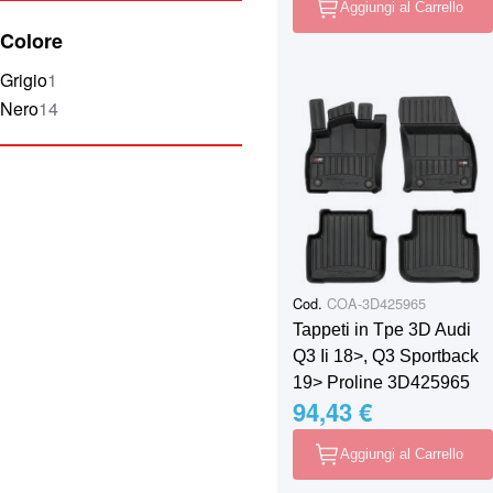
Aggiungi al Carrello
Colore
elemento
Grigio
1
elementi
Nero
14
Cod.
COA-3D425965
Tappeti in Tpe 3D Audi
Q3 Ii 18˃, Q3 Sportback
19˃ Proline 3D425965
94,43 €
Aggiungi al Carrello