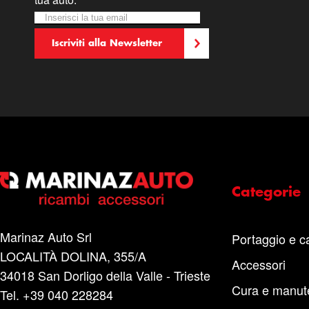
Iscriviti alla nostra Newsletter:
Newsletter
Iscriviti alla Newsletter
Categorie
Marinaz Auto Srl
Portaggio e c
LOCALITÀ DOLINA, 355/A
Accessori
34018 San Dorligo della Valle - Trieste
Cura e manut
Tel. +39 040 228284