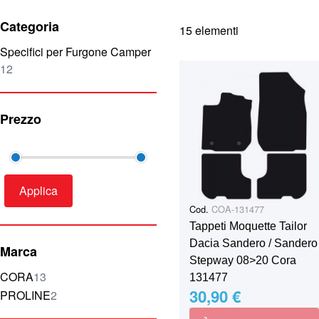
Categoria
15
elementi
Specifici per Furgone Camper
elementi
12
Prezzo
Applica
Cod.
COA-131477
Tappeti Moquette Tailor
Dacia Sandero / Sandero
Marca
Stepway 08>20 Cora
elementi
CORA
13
131477
30,90 €
elementi
PROLINE
2