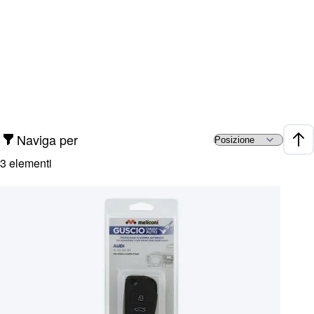
Naviga per
Impo
3
elementi