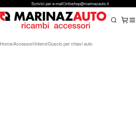
Scrivici per e-mail
infoshop@marinazauto.it
Salta al contenuto
Carrel
Search
Home
Accessori
Interni
Guscio per chiavi auto