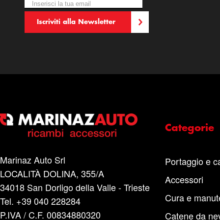
Iscriviti alla nostra Newsletter:
Newsletter
Iscriviti alla Newsletter
Categorie
Marinaz Auto Srl
Portaggio e c
LOCALITÀ DOLINA, 355/A
Accessori
34018 San Dorligo della Valle - Trieste
Cura e manut
Tel. +39 040 228284
P.IVA / C.F. 00834880320
Catene da ne