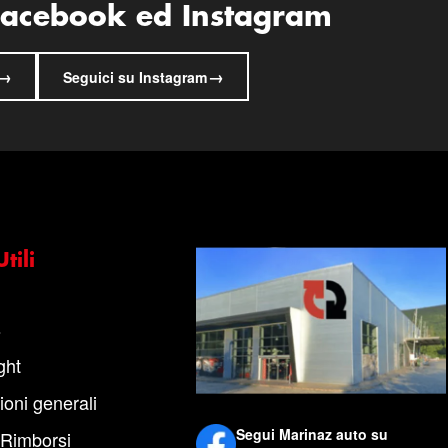
 Facebook ed Instagram
→
→
Seguici su Instagram
tili
s
ght
ioni generali
Segui Marinaz auto su
 Rimborsi