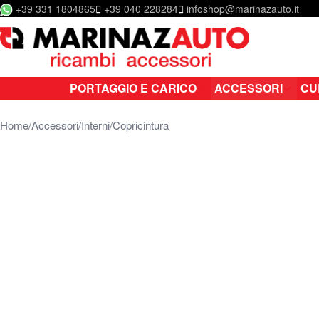
+39 331 1804865
+39 040 228284
infoshop@marinazauto.it
Salta al contenuto
PORTAGGIO E CARICO
ACCESSORI
CU
Home
Accessori
Interni
Copricintura