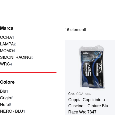
Marca
16
elementi
elemento
CORA
1
elementi
LAMPA
2
elementi
MOMO
4
elementi
SIMONI RACING
5
elementi
WRC
4
Colore
elemento
Blu
1
Cod.
COA-7347
elementi
Grigio
2
Coppia Copricintura -
elementi
Nero
8
Cuscinetti Cinture Blu
elemento
NERO / BLU
1
Race Wrc 7347