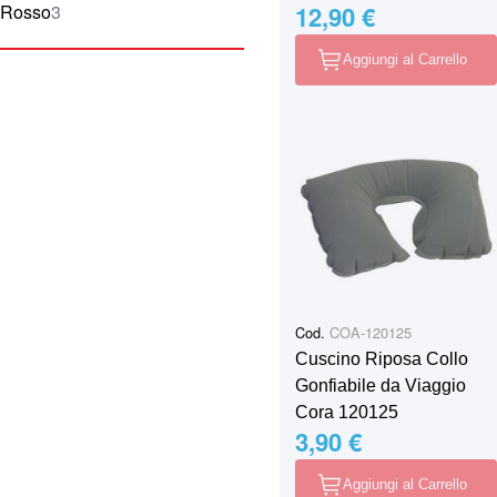
elementi
Rosso
3
12,90 €
Aggiungi al Carrello
Cod.
COA-120125
Cuscino Riposa Collo
Gonfiabile da Viaggio
Cora 120125
3,90 €
Aggiungi al Carrello