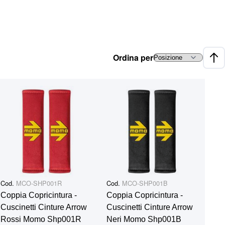
Ordina per
Impo
Cod.
MCO-SHP001R
Cod.
MCO-SHP001B
Coppia Copricintura -
Coppia Copricintura -
Cuscinetti Cinture Arrow
Cuscinetti Cinture Arrow
Rossi Momo Shp001R
Neri Momo Shp001B