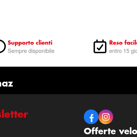
Supporto clienti
Reso facil
Sempre disponibile
entro 15 gi
naz
letter
Offerte vel