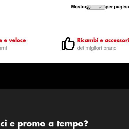
Mostra
per pagina
e e veloce
Ricambi e accessori
orni
dei migliori brand
oci e promo a tempo?