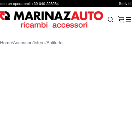
Scrivici per e-mail
infoshop@marinazauto.it
Salta al contenuto
Carrel
Search
Home
Accessori
Interni
Antifurto