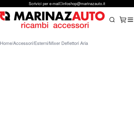
Scrivici per e-mail
infoshop@marinazauto.it
Salta al contenuto
Carrel
Search
Home
Accessori
Esterni
Mixer Deflettori Aria