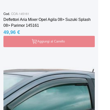
Cod.
COA-145161
Deflettori Aria Mixer Opel Agila 08> Suzuki Splash
08> Parimor 145161
49,96 €
Aggiungi al Carrello