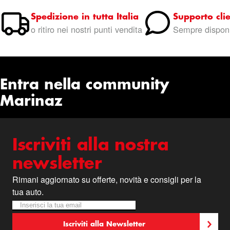
Spedizione in tutta Italia
Supporto clie
o ritiro nei nostri punti vendita
Sempre disponi
Entra nella community
Marinaz
Iscriviti alla nostra
newsletter
Rimani aggiornato su offerte, novità e consigli per la
tua auto.
Iscriviti alla nostra Newsletter:
Newsletter
Iscriviti alla Newsletter