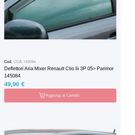
Cod.
COA-145084
Deflettori Aria Mixer Renault Clio Iii 3P 05> Parimor
145084
49,96 €
Aggiungi al Carrello