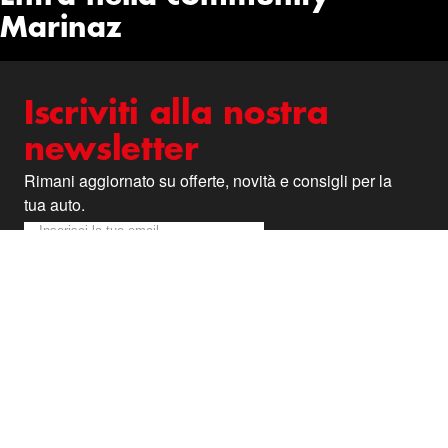
Marinaz
Iscriviti alla nostra
newsletter
Rimani aggiornato su offerte, novità e consigli per la
tua auto.
Iscriviti alla nostra Newsletter:
Newsletter
Iscriviti alla Newsletter
Offerte veloci e promo a