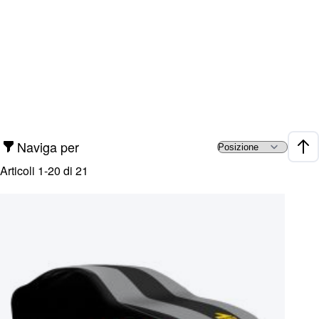
Naviga per
Impo
Articoli
1
-
20
di
21