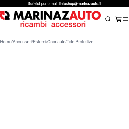
Scrivici per e-mail
infoshop@marinazauto.it
Salta al contenuto
Carrel
Search
Home
Accessori
Esterni
Copriauto
Telo Protettivo