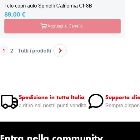
Telo copri auto Spinelli California CF8B
89,00 €
Aggiungi al Carrello
1
2
Tutti i prodotti
Pagina
Attualmente stai leggendo la pagina
Pagina
Pagina
Pagina
Successivo
Spedizione in tutta Italia
Supporto clie
o ritiro nei nostri punti vendita
Sempre disponi
Entra nella community