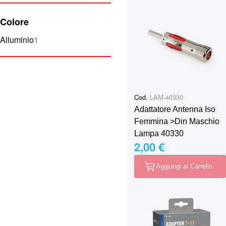
Colore
elemento
Alluminio
1
Cod.
LAM-40330
Adattatore Antenna Iso
Femmina >Din Maschio
Lampa 40330
2,00 €
Aggiungi al Carrello