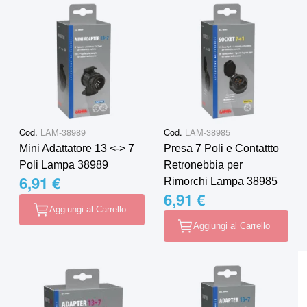
Cod.
LAM-38989
Cod.
LAM-38985
Mini Adattatore 13 <-> 7
Presa 7 Poli e Contattto
Poli Lampa 38989
Retronebbia per
6,91 €
Rimorchi Lampa 38985
6,91 €
Aggiungi al Carrello
Aggiungi al Carrello