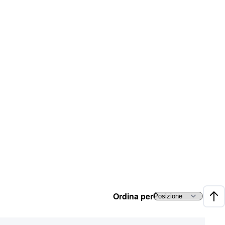
Ordina per
Impo