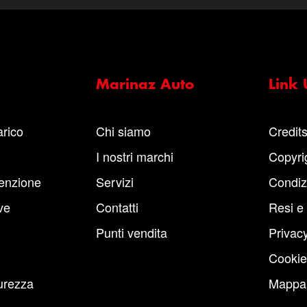
Marinaz Auto
Link U
arico
Chi siamo
Credit
I nostri marchi
Copyri
enzione
Servizi
Condiz
ve
Contatti
Resi e
Punti vendita
Privacy
Cookie
urezza
Mappa 