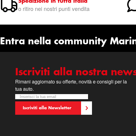
Spedizione in tutta Italia
o ritiro nei nostri punti vendita
Entra nella community Mari
Iscriviti alla nostra news
Rimani aggiornato su offerte, novità e consigli per la
tua auto.
Iscriviti alla nostra Newsletter:
Newsletter
Iscriviti alla Newsletter