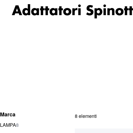
Adattatori Spinott
Marca
8
elementi
elementi
LAMPA
8