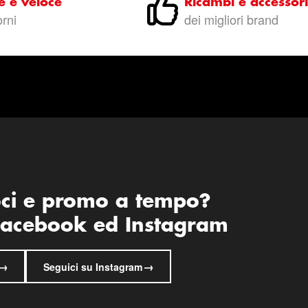
e e veloce
Ricambi e accessori
orni
dei migliori brand
oci e promo a tempo?
 Facebook ed Instagram
→
→
Seguici su Instagram