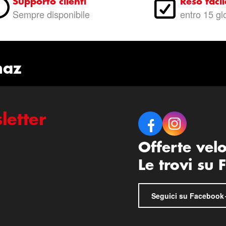
Supporto clienti
Reso facil
Sempre disponibile
entro 15 gi
naz
letter
Offerte vel
Le trovi su
Seguici su Facebook