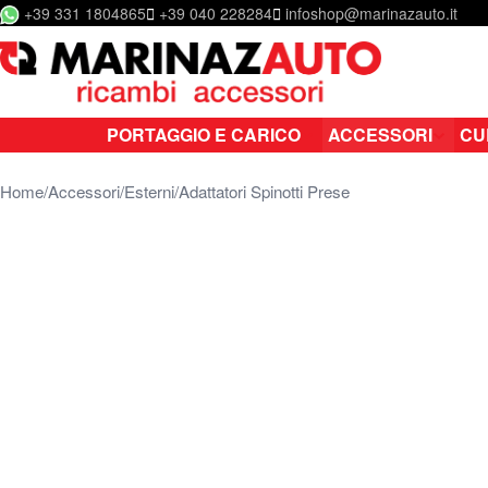
+39 331 1804865
+39 040 228284
infoshop@marinazauto.it
Salta al contenuto
PORTAGGIO E CARICO
ACCESSORI
CU
Home
Accessori
Esterni
Adattatori Spinotti Prese