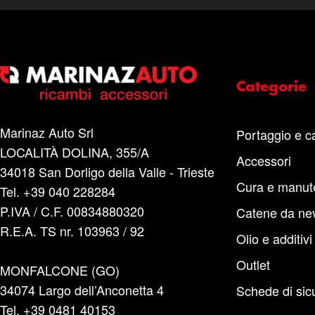
Categorie
Marinaz Auto Srl
Portaggio e c
LOCALITÀ DOLINA, 355/A
Accessori
34018 San Dorligo della Valle - Trieste
Cura e manut
Tel. +39 040 228284
P.IVA / C.F. 00834880320
Catene da ne
R.E.A. TS nr. 103963 / 92
Olio e additivi
Outlet
MONFALCONE (GO)
34074 Largo dell’Anconetta 4
Schede di sic
Tel. +39 0481 40153