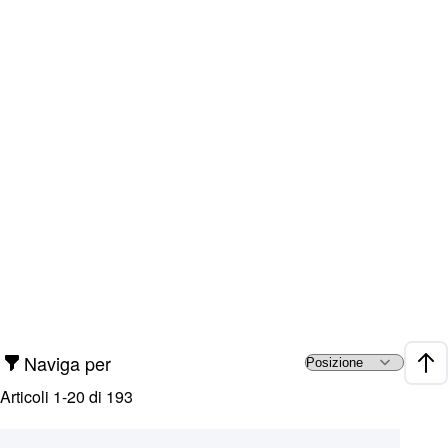
Naviga per
Impo
Articoli
1
-
20
di
193