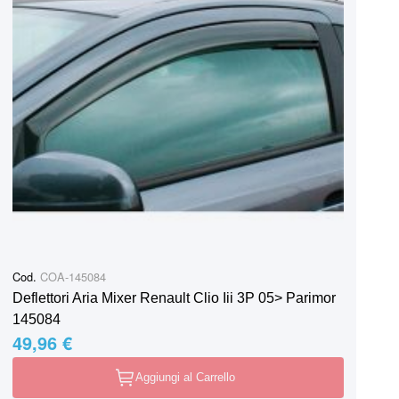
Cod.
COA-145084
Deflettori Aria Mixer Renault Clio Iii 3P 05> Parimor
145084
49,96 €
Aggiungi al Carrello