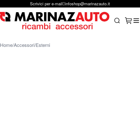
Scrivici su Whastapp
+39 331 1804865
Salta al contenuto
Carrel
Search
Home
Accessori
Esterni