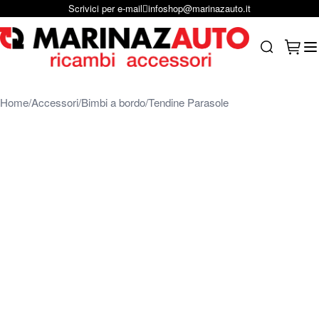
Scrivici per e-mail
infoshop@marinazauto.it
Salta al contenuto
Carrel
Search
Home
Accessori
Bimbi a bordo
Tendine Parasole