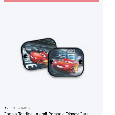
Cod.
GEV-CA016
Coppia Tendine Laterali Parasole Disney Cars