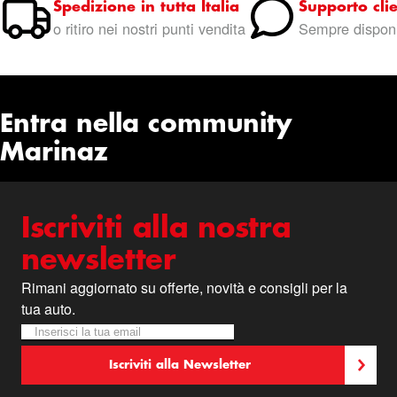
Spedizione in tutta Italia
Supporto clie
o ritiro nei nostri punti vendita
Sempre disponi
Entra nella community
Marinaz
Iscriviti alla nostra
newsletter
Rimani aggiornato su offerte, novità e consigli per la
tua auto.
Iscriviti alla nostra Newsletter:
Newsletter
Iscriviti alla Newsletter