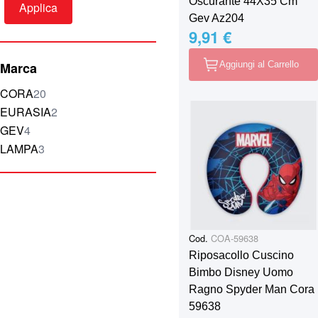
Oscurante 44X35 Cm
Applica
Gev Az204
9,91 €
Marca
Aggiungi al Carrello
elementi
CORA
20
elementi
EURASIA
2
elementi
GEV
4
elementi
LAMPA
3
Cod.
COA-59638
Riposacollo Cuscino
Bimbo Disney Uomo
Ragno Spyder Man Cora
59638