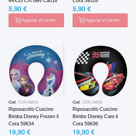
44X35 Cm Gev Ca016
Cora 59316
5,90 €
5,90 €
Aggiungi al Carrello
Aggiungi al Carrello
Cod.
COA-59634
Cod.
COA-59636
Riposacollo Cuscino
Riposacollo Cuscino
Bimba Disney Frozen Ii
Bimbo Disney Cars Ii
Cora 59634
Cora 59636
19,90 €
19,90 €