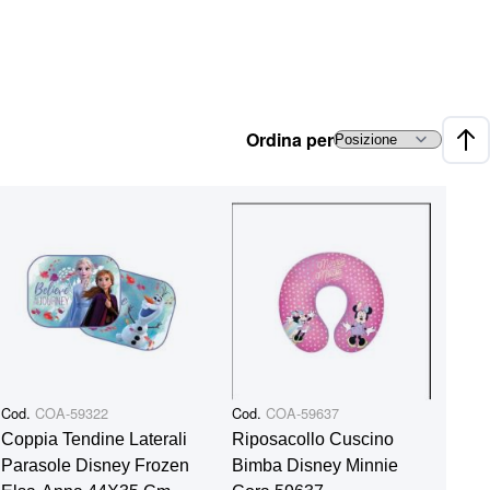
Ordina per
Impo
Cod.
COA-59322
Cod.
COA-59637
Coppia Tendine Laterali
Riposacollo Cuscino
Parasole Disney Frozen
Bimba Disney Minnie