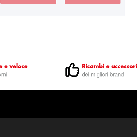
e e veloce
Ricambi e accessori
orni
dei migliori brand