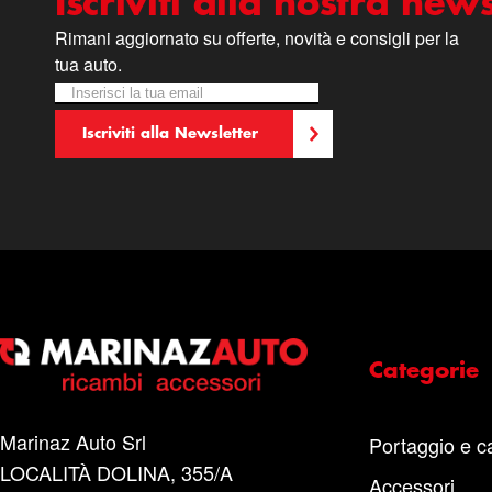
Iscriviti alla nostra news
Rimani aggiornato su offerte, novità e consigli per la
tua auto.
Iscriviti alla nostra Newsletter:
Newsletter
Iscriviti alla Newsletter
Categorie
Marinaz Auto Srl
Portaggio e c
LOCALITÀ DOLINA, 355/A
Accessori