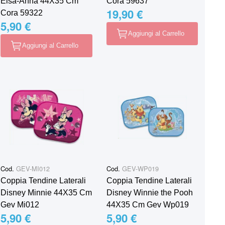
Elsa-Anna 44X35 Cm
Cora 59637
19,90 €
Cora 59322
5,90 €
Aggiungi al Carrello
Aggiungi al Carrello
Cod.
GEV-MI012
Cod.
GEV-WP019
Coppia Tendine Laterali
Coppia Tendine Laterali
Disney Minnie 44X35 Cm
Disney Winnie the Pooh
Gev Mi012
44X35 Cm Gev Wp019
5,90 €
5,90 €