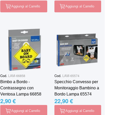
Aggiungi al Carrello
Aggiungi al Carrello
Cod.
LAM-66858
Cod.
LAM-65574
Bimbo a Bordo -
Specchio Convesso per
Contrassegno con
Monitoraggio Bambino a
Ventosa Lampa 66858
Bordo Lampa 65574
2,90 €
22,90 €
Aggiungi al Carrello
Aggiungi al Carrello