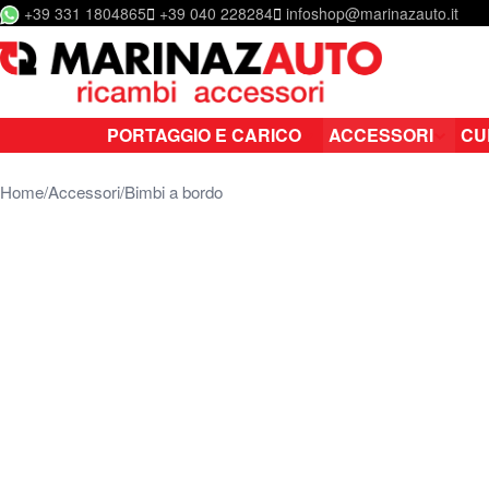
+39 331 1804865
+39 040 228284
infoshop@marinazauto.it
Salta al contenuto
PORTAGGIO E CARICO
ACCESSORI
CU
Home
Accessori
Bimbi a bordo