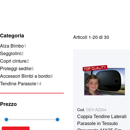
Categoria
Articoli
1
-
20
di
30
elemento
Alza Bimbo
1
elementi
Seggiolini
2
elementi
Copri cinture
2
elementi
Proteggi sedile
5
elementi
Accessori Bimbi a bordo
6
elementi
Tendine Parasole
14
Prezzo
Cod.
GEV-AZ204
Coppia Tendine Laterali
Parasole in Tessuto