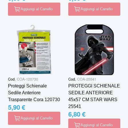
Aggiungi al Carrello
Aggiungi al Carrello
Cod.
COA-120730
Cod.
COA-25541
Proteggi Schienale
PROTEGGI SCHIENALE
Sedile Anteriore
SEDILE ANTERIORE
Trasparente Cora 120730
45x57 CM STAR WARS
5,90 €
25541
6,80 €
Aggiungi al Carrello
Aggiungi al Carrello