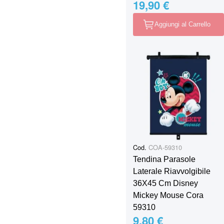
19,90 €
Aggiungi al Carrello
Cod.
COA-59310
Tendina Parasole
Laterale Riavvolgibile
36X45 Cm Disney
Mickey Mouse Cora
59310
9,80 €