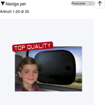
Naviga per
Impo
Articoli
1
-
20
di
30