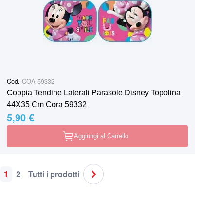
Cod.
COA-59332
Coppia Tendine Laterali Parasole Disney Topolina
44X35 Cm Cora 59332
5,90 €
Aggiungi al Carrello
1
2
Tutti i prodotti
Pagina
Attualmente stai leggendo la pagina
Pagina
Pagina
Pagina
Successivo