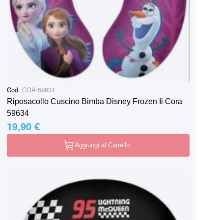
Cod.
COA-59634
Riposacollo Cuscino Bimba Disney Frozen Ii Cora
59634
19,90 €
Aggiungi al Carrello