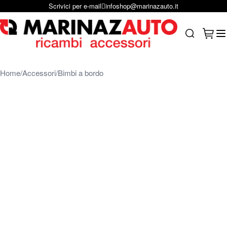
Scrivici per e-mail
infoshop@marinazauto.it
Salta al contenuto
Carrel
Search
Home
Accessori
Bimbi a bordo